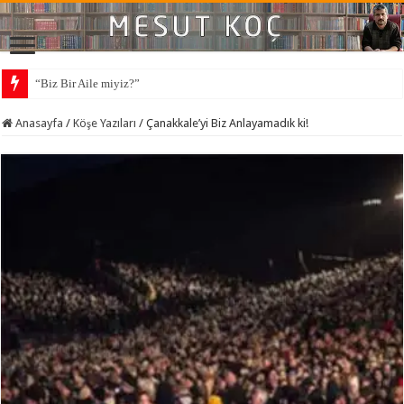
“Biz Bir Aile miyiz?”
Anasayfa
/
Köşe Yazıları
/
Çanakkale’yi Biz Anlayamadık ki!