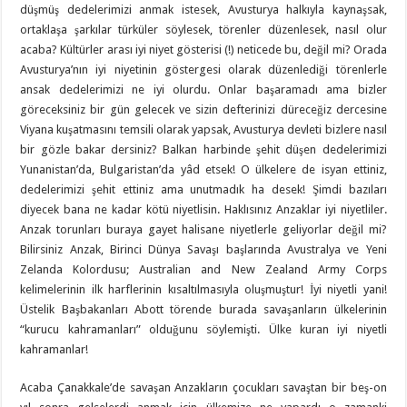
düşmüş dedelerimizi anmak istesek, Avusturya halkıyla kaynaşsak,
ortaklaşa şarkılar türküler söylesek, törenler düzenlesek, nasıl olur
acaba? Kültürler arası iyi niyet gösterisi (!) neticede bu, değil mi? Orada
Avusturya’nın iyi niyetinin göstergesi olarak düzenlediği törenlerle
ansak dedelerimizi ne iyi olurdu. Onlar başaramadı ama bizler
göreceksiniz bir gün gelecek ve sizin defterinizi düreceğiz dercesine
Viyana kuşatmasını temsili olarak yapsak, Avusturya devleti bizlere nasıl
bir gözle bakar dersiniz? Balkan harbinde şehit düşen dedelerimizi
Yunanistan’da, Bulgaristan’da yâd etsek! O ülkelere de isyan ettiniz,
dedelerimizi şehit ettiniz ama unutmadık ha desek! Şimdi bazıları
diyecek bana ne kadar kötü niyetlisin. Haklısınız Anzaklar iyi niyetliler.
Anzak torunları buraya gayet halisane niyetlerle geliyorlar değil mi?
Bilirsiniz Anzak, Birinci Dünya Savaşı başlarında Avustralya ve Yeni
Zelanda Kolordusu; Australian and New Zealand Army Corps
kelimelerinin ilk harflerinin kısaltılmasıyla oluşmuştur! İyi niyetli yani!
Üstelik Başbakanları Abott törende burada savaşanların ülkelerinin
“kurucu kahramanları” olduğunu söylemişti. Ülke kuran iyi niyetli
kahramanlar!
Acaba Çanakkale’de savaşan Anzakların çocukları savaştan bir beş-on