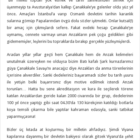
“Bir milleti toptan yok etmek ve tarih sahnesinden silmek için
üşenmeyip ta Avusturalya’dan kalkıp Çanakkale’ye gelenler oldu yüz yıl
önce. Amaçları İstanbul’a varıp Osmanlı devletini tarihin karanlık
sularına gömüp Papalarından övgü dolu sözler işitmekti. Onlar kutsal(!)
bir amaç için çıkmışlardı sefere. Fakat evdeki hesap Çanakkale’ye
uymamış, cennete varmayı uman Anzakların pek çoğu geldikleri gibi
gidememişler, leşlerini bu topraklarda bırakıp gerçekle yüzleşmişlerdi.
Aradan yıllar yıllar geçti hem Çanakkale hem de Anzak kelimeleri
unutulmak üzereyken ne olduysa bizim Batı kafalı Şark kurnazlarımız
güya Çanakkale Savaşı’nı anacağız diye Anzakları da anma törenlerinin
içerisine alıverdiler. Sanki dedeleriniz başaramadı sizler bu tarih şuuru
ile yetişin belki başarırsınız diye motive edilmek istendi Anzak
torunları… Hatta bu sene akreditasyon ve kura ile seçilerek törene
katılan Anzaklardan geride kalan 2000 civarında bir grup, dedelerinin
100 yıl önce yaptığı gibi saat 04.30’da 130 kürekçinin katıldığı botlarla
koya temsili çıkarma bile yaptılar kahraman edasıyla, sanki tatbikat
yaparmışçasına!
Bizler üç kıtada at koşturmuş bir milletin ahfadıyız. Şimdi Viyana
kapılarına dayanmış bir devletin bakiyesi olarak gitsek Viyana’da şehit