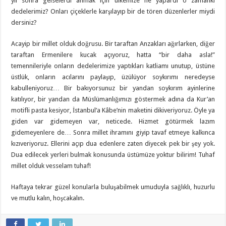
yıl sonra gelselerdi anmak için ülkemize ne yapardı o zamanki
dedelerimiz? Onları çiçeklerle karşılayıp bir de tören düzenlerler miydi
dersiniz?
Acayip bir millet olduk doğrusu. Bir taraftan Anzakları ağırlarken, diğer
taraftan Ermenilere kucak açıyoruz, hatta “bir daha asla!”
temennileriyle onların dedelerimize yaptıkları katliamı unutup, üstüne
üstlük, onların acılarını paylaşıp, üzülüyor soykırımı neredeyse
kabulleniyoruz… Bir bakıyorsunuz bir yandan soykırım ayinlerine
katılıyor, bir yandan da Müslümanlığımızı göstermek adına da Kur’an
motifli pasta kesiyor, İstanbul’a Kâbe’nin maketini dikiveriyoruz. Öyle ya
giden var gidemeyen var, neticede. Hizmet götürmek lazım
gidemeyenlere de… Sonra millet ihramını giyip tavaf etmeye kalkınca
kızıveriyoruz. Ellerini açıp dua edenlere zaten diyecek pek bir şey yok.
Dua edilecek yerleri bulmak konusunda üstümüze yoktur bilirim! Tuhaf
millet olduk vesselam tuhaf!
Haftaya tekrar güzel konularla buluşabilmek umuduyla sağlıklı, huzurlu
ve mutlu kalın, hoşcakalın.