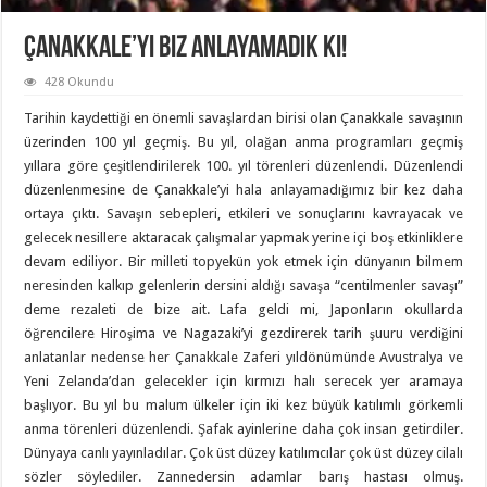
Çanakkale’yi Biz Anlayamadık ki!
428 Okundu
Tarihin kaydettiği en önemli savaşlardan birisi olan Çanakkale savaşının
üzerinden 100 yıl geçmiş. Bu yıl, olağan anma programları geçmiş
yıllara göre çeşitlendirilerek 100. yıl törenleri düzenlendi. Düzenlendi
düzenlenmesine de Çanakkale’yi hala anlayamadığımız bir kez daha
ortaya çıktı. Savaşın sebepleri, etkileri ve sonuçlarını kavrayacak ve
gelecek nesillere aktaracak çalışmalar yapmak yerine içi boş etkinliklere
devam ediliyor. Bir milleti topyekün yok etmek için dünyanın bilmem
neresinden kalkıp gelenlerin dersini aldığı savaşa “centilmenler savaşı”
deme rezaleti de bize ait. Lafa geldi mi, Japonların okullarda
öğrencilere Hiroşima ve Nagazaki’yi gezdirerek tarih şuuru verdiğini
anlatanlar nedense her Çanakkale Zaferi yıldönümünde Avustralya ve
Yeni Zelanda’dan gelecekler için kırmızı halı serecek yer aramaya
başlıyor. Bu yıl bu malum ülkeler için iki kez büyük katılımlı görkemli
anma törenleri düzenlendi. Şafak ayinlerine daha çok insan getirdiler.
Dünyaya canlı yayınladılar. Çok üst düzey katılımcılar çok üst düzey cilalı
sözler söylediler. Zannedersin adamlar barış hastası olmuş.