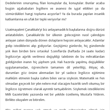
Dedelerinin onuruymuş filan konuştular da, konuştular. Bunlar acaba
bugün ağababaları İngiltere ve avanesi ile işgal ettikleri ya da
sömürdükleri hangi topluma acıyorlar? Ya da burada yapılan insanlık
katliamlarına en ufak bir tepki veriyorlar mı?
Uzatmayalım! Çanakkale’yi biz anlayamadık ki başkalarına doğru dürüst
anlatabilelim. Çanakkale’de bir ülkenin geleceğinin nasıl çalındığını
anlayan zaten dünyada dönen dolapların hepsini anlayacaktır. Adamlar
gelip istediklerini alıp gidiyorlar. Geçtiğimiz günlerde, hiç gündemde
yok iken birden bire ortaokul 5.sınıflarda (haftada 24 saate kadar)
İngilizce’ye ağırlık verilmesi değişikliği talebinin de bu mihraklardan
geldiğinden inanın hiç şüphem yok. Hali hazırda yapılmış değişiklikler
uygulanamadan, öğrencilerin tamamını dil yeterliliği, ihtiyaç vb.
durumları göz önüne alınmadan bir yıl sadece İngilizce eğitimine
mahkûm etmenin başka izahını bilen varsa söylesin. Matematik ve Fen
olmadan geçecek bir yılın nelere mal olacağını hazırlık sınıfı okumuş bir
İngilizce öğretmeni olarak ayrıntılı tartışabilirim. Söylemek istediklerimi
Milli Gazete’deki yazısında net bir şekilde özetlemiş Mustafa Yıldırım.
Birlikte okuyalım ve bitirelim.