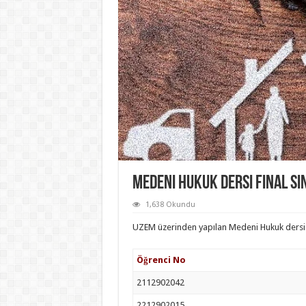
Medeni Hukuk Dersi Final Sı
1,638 Okundu
UZEM üzerinden yapılan Medeni Hukuk ders
Öğrenci No
2112902042
2212902015