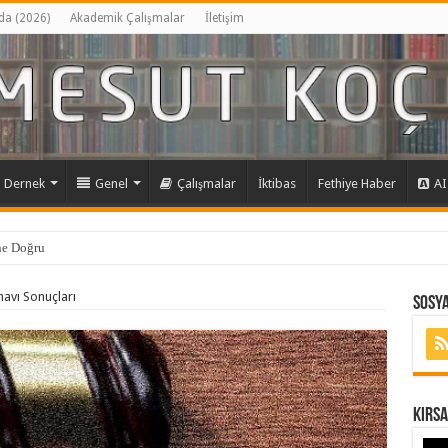
da (2026)
Akademik Çalışmalar
İletişim
Dernek
Genel
Çalışmalar
İktibas
Fethiye Haber
AI
navı Sonuçları
Sosya
Kırs