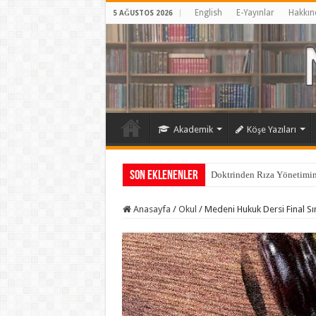
English
E-Yayınlar
Hakkın
5 AĞUSTOS 2026
Akademik
Köşe Yazıları
Son Eklenenler
Eğitim mi, doktrin mi?
Anasayfa
/
Okul
/
Medeni Hukuk Dersi Final Sı