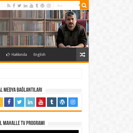
Hakkında
English
l Medya Bağlantıları
al Mahalle TV Programı