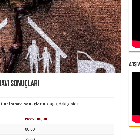
Arşiv
navı Sonuçları
i
final sınavı sonuçlarınız
aşağıdaki gibidir.
Not/100,00
80,00
75,00