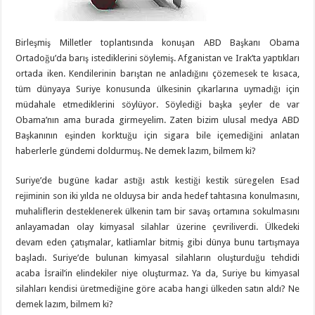
Birleşmiş Milletler toplantısında konuşan ABD Başkanı Obama
Ortadoğu’da barış istediklerini söylemiş. Afganistan ve Irak’ta yaptıkları
ortada iken. Kendilerinin barıştan ne anladığını çözemesek te kısaca,
tüm dünyaya Suriye konusunda ülkesinin çıkarlarına uymadığı için
müdahale etmediklerini söylüyor. Söylediği başka şeyler de var
Obama’nın ama burada girmeyelim. Zaten bizim ulusal medya ABD
Başkanının eşinden korktuğu için sigara bile içemediğini anlatan
haberlerle gündemi doldurmuş. Ne demek lazım, bilmem ki?
Suriye’de bugüne kadar astığı astık kestiği kestik süregelen Esad
rejiminin son iki yılda ne olduysa bir anda hedef tahtasına konulmasını,
muhaliflerin desteklenerek ülkenin tam bir savaş ortamına sokulmasını
anlayamadan olay kimyasal silahlar üzerine çevriliverdi. Ülkedeki
devam eden çatışmalar, katliamlar bitmiş gibi dünya bunu tartışmaya
başladı. Suriye’de bulunan kimyasal silahların oluşturduğu tehdidi
acaba İsrail’in elindekiler niye oluşturmaz. Ya da, Suriye bu kimyasal
silahları kendisi üretmediğine göre acaba hangi ülkeden satın aldı? Ne
demek lazım, bilmem ki?