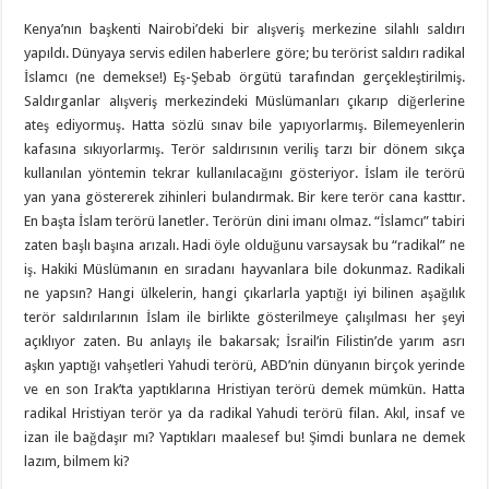
Kenya’nın başkenti Nairobi’deki bir alışveriş merkezine silahlı saldırı
yapıldı. Dünyaya servis edilen haberlere göre; bu terörist saldırı radikal
İslamcı (ne demekse!) Eş-Şebab örgütü tarafından gerçekleştirilmiş.
Saldırganlar alışveriş merkezindeki Müslümanları çıkarıp diğerlerine
ateş ediyormuş. Hatta sözlü sınav bile yapıyorlarmış. Bilemeyenlerin
kafasına sıkıyorlarmış. Terör saldırısının veriliş tarzı bir dönem sıkça
kullanılan yöntemin tekrar kullanılacağını gösteriyor. İslam ile terörü
yan yana göstererek zihinleri bulandırmak. Bir kere terör cana kasttır.
En başta İslam terörü lanetler. Terörün dini imanı olmaz. “İslamcı” tabiri
zaten başlı başına arızalı. Hadi öyle olduğunu varsaysak bu “radikal” ne
iş. Hakiki Müslümanın en sıradanı hayvanlara bile dokunmaz. Radikali
ne yapsın? Hangi ülkelerin, hangi çıkarlarla yaptığı iyi bilinen aşağılık
terör saldırılarının İslam ile birlikte gösterilmeye çalışılması her şeyi
açıklıyor zaten. Bu anlayış ile bakarsak; İsrail’in Filistin’de yarım asrı
aşkın yaptığı vahşetleri Yahudi terörü, ABD’nin dünyanın birçok yerinde
ve en son Irak’ta yaptıklarına Hristiyan terörü demek mümkün. Hatta
radikal Hristiyan terör ya da radikal Yahudi terörü filan. Akıl, insaf ve
izan ile bağdaşır mı? Yaptıkları maalesef bu! Şimdi bunlara ne demek
lazım, bilmem ki?