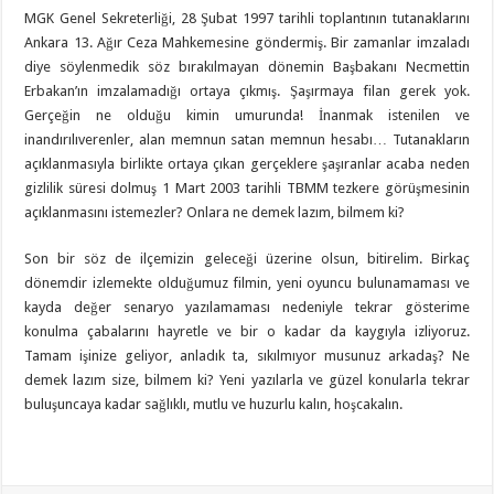
MGK Genel Sekreterliği, 28 Şubat 1997 tarihli toplantının tutanaklarını
Ankara 13. Ağır Ceza Mahkemesine göndermiş. Bir zamanlar imzaladı
diye söylenmedik söz bırakılmayan dönemin Başbakanı Necmettin
Erbakan’ın imzalamadığı ortaya çıkmış. Şaşırmaya filan gerek yok.
Gerçeğin ne olduğu kimin umurunda! İnanmak istenilen ve
inandırılıverenler, alan memnun satan memnun hesabı… Tutanakların
açıklanmasıyla birlikte ortaya çıkan gerçeklere şaşıranlar acaba neden
gizlilik süresi dolmuş 1 Mart 2003 tarihli TBMM tezkere görüşmesinin
açıklanmasını istemezler? Onlara ne demek lazım, bilmem ki?
Son bir söz de ilçemizin geleceği üzerine olsun, bitirelim. Birkaç
dönemdir izlemekte olduğumuz filmin, yeni oyuncu bulunamaması ve
kayda değer senaryo yazılamaması nedeniyle tekrar gösterime
konulma çabalarını hayretle ve bir o kadar da kaygıyla izliyoruz.
Tamam işinize geliyor, anladık ta, sıkılmıyor musunuz arkadaş? Ne
demek lazım size, bilmem ki? Yeni yazılarla ve güzel konularla tekrar
buluşuncaya kadar sağlıklı, mutlu ve huzurlu kalın, hoşcakalın.