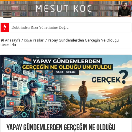
Doktrinden Rıza Yönetimine Doğru
Eğitim mi, doktrin mi?
Anasayfa
/
Köşe Yazıları
/
Yapay Gündemlerden Gerçeğin Ne Olduğu
Unutuldu
Yapay Gündemlerden Gerçeğin Ne Olduğu