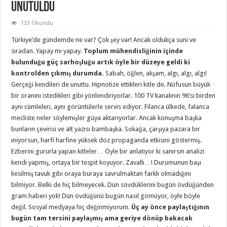
Unutuldu
133 Okundu
Türkiye’de gündemde ne var? Çok şey var! Ancak oldukça suni ve
sıradan. Yapay mı yapay.
Toplum mühendisliğinin içinde
bulunduğu güç sarhoşluğu artık öyle bir düzeye geldi ki
kontrolden çıkmış durumda.
Sabah, öğlen, akşam, algı, algı, algı!
Gerçeği kendileri de unuttu. Hipnotize ettikleri kitle de. Nüfusun büyük
bir oranını istedikleri gibi yönlendiriyorlar. 100 TV kanalının 96’sı birden
aynı cümleleri, aynı görüntülerle servis ediyor. Filanca ülkede, falanca
mecliste neler söylemişler güya aktarıyorlar. Ancak konuşma başka
bunların çevirisi ve alt yazısı bambaşka. Sokağa, çarşıya pazara bir
iniyorsun, harfi harfine yüksek doz propaganda etkisini göstermiş.
Ezberini gururla yapan kitleler… Öyle bir anlatıyor ki sanırsın analizi
kendi yapmış, ortaya bir tespit koyuyor. Zavallı…! Durumunun başı
kesilmiş tavuk gibi oraya buraya savrulmaktan farklı olmadığını
bilmiyor. Belki de hiç bilmeyecek. Dün sövdüklerini bugün övdüğünden
gram haberi yok! Dün övdüğünü bugün nasıl gömüyor, öyle böyle
değil. Sosyal medyaya hiç değinmiyorum.
Üç ay önce paylaştığının
bugün tam tersini paylaşmış ama geriye dönüp bakacak