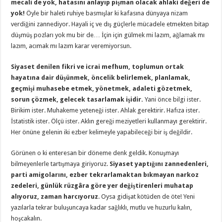
mecali de yok, hatasını anlayıp pişman olacak ahlaki değeri de
yok!
Öyle bir haleti ruhiye basmışlar ki kafasına dünyaya nizam
verdiğini zannediyor. Hayali iç ve dış güçlerle mücadele etmekten bitap
düşmüş pozları yok mu bir de… İçin için gülmek mi lazım, ağlamak mı
lazım, acımak mı lazım karar veremiyorsun.
Siyaset denilen fikri ve icrai mefhum, toplumun ortak
hayatına dair düşünmek, öncelik belirlemek, planlamak,
geçmişi muhasebe etmek, yönetmek, adaleti gözetmek,
sorun çözmek, gelecek tasarlamak işidir.
Yani önce bilgi ister.
Birikim ister. Muhakeme yeteneği ister. Ahlak gerektirir. Hafıza ister.
İstatistik ister. Ölçü ister. Aklın gereği meziyetleri kullanmayı gerektirir.
Her önüne gelenin iki ezber kelimeyle yapabileceği bir iş değildir.
Görünen o ki enteresan bir döneme denk geldik. Konuşmayı
bilmeyenlerle tartışmaya giriyoruz.
Siyaset yaptığını zannedenleri,
parti amigolarını, ezber tekrarlamaktan bıkmayan narkoz
zedeleri, günlük rüzgâra göre yer değiştirenleri muhatap
alıyoruz, zaman harcıyoruz
. Oysa gidişat kötüden de öte! Yeni
yazılarla tekrar buluşuncaya kadar sağlıklı, mutlu ve huzurlu kalın,
hoşcakalın.