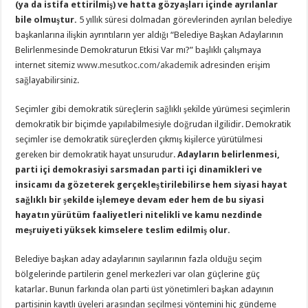
(ya da istifa ettirilmiş) ve hatta gözyaşları içinde ayrılanlar
bile olmuştur.
5 yıllık süresi dolmadan görevlerinden ayrılan belediye
başkanlarına ilişkin ayrıntıların yer aldığı “Belediye Başkan Adaylarının
Belirlenmesinde Demokraturun Etkisi Var mı?” başlıklı çalışmaya
internet sitemiz
www.mesutkoc.com/akademik
adresinden erişim
sağlayabilirsiniz.
Seçimler gibi demokratik süreçlerin sağlıklı şekilde yürümesi seçimlerin
demokratik bir biçimde yapılabilmesiyle doğrudan ilgilidir. Demokratik
seçimler ise demokratik süreçlerden çıkmış kişilerce yürütülmesi
gereken bir demokratik hayat unsurudur.
Adayların belirlenmesi,
parti içi demokrasiyi sarsmadan parti içi dinamikleri ve
insicamı da gözeterek gerçekleştirilebilirse hem siyasi hayat
sağlıklı bir şekilde işlemeye devam eder hem de bu siyasi
hayatın yürütüm faaliyetleri nitelikli ve kamu nezdinde
meşruiyeti yüksek kimselere teslim edilmiş olur.
Belediye başkan aday adaylarının sayılarının fazla olduğu seçim
bölgelerinde partilerin genel merkezleri var olan güçlerine güç
katarlar. Bunun farkında olan parti üst yönetimleri başkan adayının
partisinin kayıtlı üyeleri arasından seçilmesi yöntemini hiç gündeme