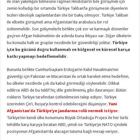
ile olan yakınlığını bilmesine rağmen Hindistan’ın bile görüşmek için
zemin kolladığı bir ortamda Türkiye Taliban’la görüşmesin diyenlerin
tezleri ideolojik saplantılardan öte bir bakış olmuyor. Türkiye Taliban
ile elbette görüşmeli ama Afganistan’da arabulucu bir rol
üstlenmelidir. Son gelişmelerle birlikte çok zor ve karmaşık dönemler
geçiren Afgan hükümetinin de aslında buna ihtiyacı var. Diğer ülkelerin
bu konuda halk ve gruplar nezdinde bir güvenilirliği yoktur.
Türkiye
işte bu gücünü doğru kullanmalı ve bölgesel ve küresel barışa
katkı yapmayı hedeflemelidir.
Bununla birlikte Cumhurbaşkanı Erdoğan’ın Kabil Havalimanı’nın
güvenliği için Pakistan ve Macaristan ile ortak hareket etme hedefinin,
bu ülkeler nezdinde çok da kabul görmediği söylenebilir. Dikkat
edilirse ABD de bu teklif hiç dile getirilmemiş gibi davranıyor. Bütün
risklerin Türkiye tarafından üstlenilmesini talep ediyor. Türkiye
üzerinden Çin’i, Rusya’yı kontrol edebileceğini düşünüyor.
Yani
Afganistan’da Türkiye’ye jandarma rolü vermek istiyor.
Türkiye’nin kendi ülke konumunu Büyük Ortadoğu Projesi ile her türlü
tehditle karşı karşıya bırakan ABD, şimdi ise Türkiye’ye NATO içindeki
pozisyonun Afganistan’da alacağın tutuma bağlı mesajı veriyor.