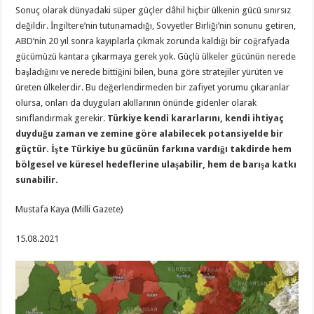
Sonuç olarak dünyadaki süper güçler dâhil hiçbir ülkenin gücü sınırsız
değildir. İngiltere’nin tutunamadığı, Sovyetler Birliği’nin sonunu getiren,
ABD’nin 20 yıl sonra kayıplarla çıkmak zorunda kaldığı bir coğrafyada
gücümüzü kantara çıkarmaya gerek yok. Güçlü ülkeler gücünün nerede
başladığını ve nerede bittiğini bilen, buna göre stratejiler yürüten ve
üreten ülkelerdir. Bu değerlendirmeden bir zafiyet yorumu çıkaranlar
olursa, onları da duyguları akıllarının önünde gidenler olarak
sınıflandırmak gerekir.
Türkiye kendi kararlarını, kendi ihtiyaç
duyduğu zaman ve zemine göre alabilecek potansiyelde bir
güçtür. İşte Türkiye bu gücünün farkına vardığı takdirde hem
bölgesel ve küresel hedeflerine ulaşabilir, hem de barışa katkı
sunabilir.
Mustafa Kaya (Milli Gazete)
15.08.2021