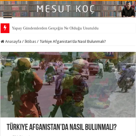
Yapay Gündemlerden Gerçeğin Ne Olduğu Unutuldu
Anasayfa
/
İktibas
/
Türkiye Afganistan’da Nasıl Bulunmalı?
Türkiye Afganistan’da Nasıl Bulunmalı?