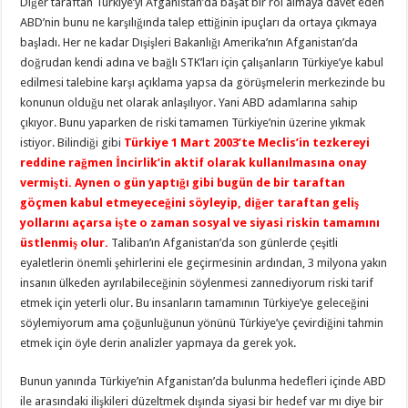
Diğer taraftan Türkiye’yi Afganistan’da başat bir rol almaya davet eden
ABD’nin bunu ne karşılığında talep ettiğinin ipuçları da ortaya çıkmaya
başladı. Her ne kadar Dışişleri Bakanlığı Amerika’nın Afganistan’da
doğrudan kendi adına ve bağlı STK’ları için çalışanların Türkiye’ye kabul
edilmesi talebine karşı açıklama yapsa da görüşmelerin merkezinde bu
konunun olduğu net olarak anlaşılıyor. Yani ABD adamlarına sahip
çıkıyor. Bunu yaparken de riski tamamen Türkiye’nin üzerine yıkmak
istiyor. Bilindiği gibi
Türkiye 1 Mart 2003’te Meclis’in tezkereyi
reddine rağmen İncirlik’in aktif olarak kullanılmasına onay
vermişti. Aynen o gün yaptığı gibi bugün de bir taraftan
göçmen kabul etmeyeceğini söyleyip, diğer taraftan geliş
yollarını açarsa işte o zaman sosyal ve siyasi riskin tamamını
üstlenmiş olur.
Taliban’ın Afganistan’da son günlerde çeşitli
eyaletlerin önemli şehirlerini ele geçirmesinin ardından, 3 milyona yakın
insanın ülkeden ayrılabileceğinin söylenmesi zannediyorum riski tarif
etmek için yeterli olur. Bu insanların tamamının Türkiye’ye geleceğini
söylemiyorum ama çoğunluğunun yönünü Türkiye’ye çevirdiğini tahmin
etmek için öyle derin analizler yapmaya da gerek yok.
Bunun yanında Türkiye’nin Afganistan’da bulunma hedefleri içinde ABD
ile arasındaki ilişkileri düzeltmek dışında siyasi bir hedef var mı diye bir