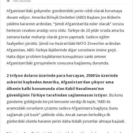
794 Okundu
Afganistan’daki gelişmeler gündemdeki yerini ciddi olarak korumaya
devam ediyor. Amerika Birleşik Devletleri (ABD) Başkanı Joe Biden’ın
çekilme kararının ardından, “Şimdi Afganistan’da neler olacak” sorusu
herkesin cevabını aradığı soru oldu. Türkiye de 20 yıldır orada ama bu
zamana kadar muharip olarak görev yapmadı. Sadece eğitim
faaliyetleri yürüttü. Şimdi ise Haziran’daki NATO Zirvesi’nin ardından
Afganistan, ABD-Türkiye ilişkilerinde diğer sorunların önüne geçti.
Hatta diğer problem başlıklarının konuşulması sanki zımnen
Afganistan’daki görüşmelerin sonucuna bağlanmış durumda.
2 trilyon doların üzerinde para harcayan, 2500’ün üzerinde
askerini kaybeden Amerika, Afganistan’dan çıkıyor ama
ülkenin kalbi konumunda olan Kabil Havalimanı’nın
güvenliğinin Türkiye tarafından sağlanmasını istiyor.
Bu konu
gündeme geldiğinde birçok kimsenin verdiği ilk tepki, “ABD ile
aramızdaki sorunların çözümü sadece Afganistan’a bağlıysa, bunu
sağlamak çok basit” şeklinde oldu. Ancak zaman ilerledikçe ilk
günlerdeki olumlu havanın yerini daha itidalli yorumlar almaya başladı.