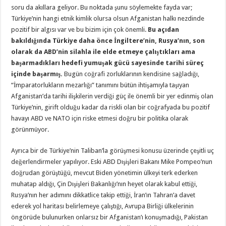
soru da akıllara geliyor. Bu noktada şunu söylemekte fayda var;
Türkiye’nin hangi etnik kimlik olursa olsun Afganistan halkı nezdinde
pozitif bir algısı var ve bu bizim için çok önemli.
Bu açıdan
bakıldığında Türkiye daha önce İngiltere’nin, Rusya’nın, son
olarak da ABD’nin silahla ile elde etmeye çalıştıkları ama
başarmadıkları hedefi yumuşak gücü sayesinde tarihi süreç
içinde başarmış.
Bugün coğrafi zorluklarının kendisine sağladığı,
“İmparatorlukların mezarlığı” tanımını bütün ihtişamıyla taşıyan
Afganistan’da tarihi ilişkilerin verdiği güç ile önemli bir yer edinmiş olan
Türkiye’nin, girift olduğu kadar da riskli olan bir coğrafyada bu pozitif
havayı ABD ve NATO için riske etmesi doğru bir politika olarak
görünmüyor.
Ayrıca bir de Türkiye’nin Taliban’la görüşmesi konusu üzerinde çeşitli uç
değerlendirmeler yapılıyor. Eski ABD Dışişleri Bakanı Mike Pompeo’nun
doğrudan görüştüğü, mevcut Biden yönetimin ülkeyi terk ederken
muhatap aldığı, Çin Dışişleri Bakanlığı’nın heyet olarak kabul ettiği,
Rusya’nın her adımını dikkatlice takip ettiği, İran’ın Tahran’a davet
ederek yol haritası belirlemeye çalıştığı, Avrupa Birliği ülkelerinin
öngörüde bulunurken onlarsız bir Afganistan’ı konuşmadığı, Pakistan