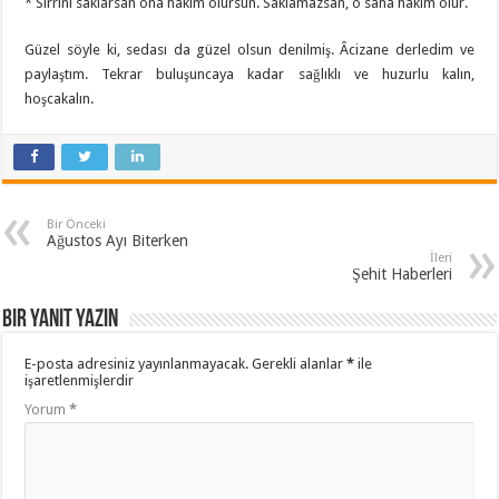
* Sırrını saklarsan ona hâkim olursun. Saklamazsan, o sana hâkim olur.
Güzel söyle ki, sedası da güzel olsun denilmiş. Âcizane derledim ve
paylaştım. Tekrar buluşuncaya kadar sağlıklı ve huzurlu kalın,
hoşcakalın.
Bir Önceki
Ağustos Ayı Biterken
İleri
Şehit Haberleri
Bir yanıt yazın
E-posta adresiniz yayınlanmayacak.
Gerekli alanlar
*
ile
işaretlenmişlerdir
Yorum
*