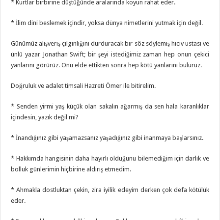
* Kurtlar birbirine düştüğünde aralarında koyun rahat eder.
* İlim dini beslemek içindir, yoksa dünya nimetlerini yutmak için değil.
Günümüz alışveriş çılgınlığını durduracak bir söz söylemiş hiciv ustası ve
ünlü yazar Jonathan Swift; bir şeyi istediğimiz zaman hep onun çekici
yanlarını görürüz. Onu elde ettikten sonra hep kötü yanlarını buluruz.
Doğruluk ve adalet timsali Hazreti Ömer ile bitirelim.
* Senden yirmi yaş küçük olan sakalın ağarmış da sen hala karanlıklar
içindesin, yazık değil mi?
* İnandığınız gibi yaşamazsanız yaşadığınız gibi inanmaya başlarsınız.
* Hakkımda hangisinin daha hayırlı olduğunu bilemediğim için darlık ve
bolluk günlerimin hiçbirine aldırış etmedim.
* Ahmakla dostluktan çekin, zira iyilik edeyim derken çok defa kötülük
eder.