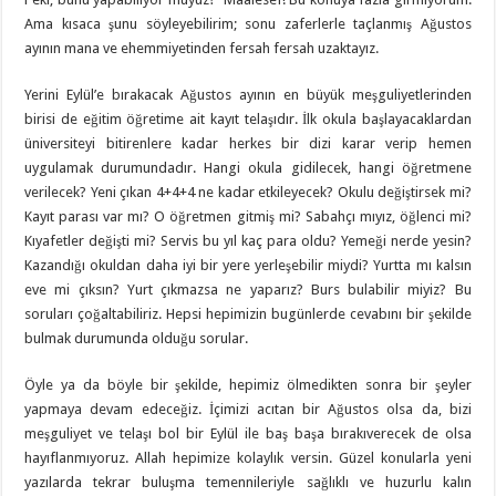
Ama kısaca şunu söyleyebilirim; sonu zaferlerle taçlanmış Ağustos
ayının mana ve ehemmiyetinden fersah fersah uzaktayız.
Yerini Eylül’e bırakacak Ağustos ayının en büyük meşguliyetlerinden
birisi de eğitim öğretime ait kayıt telaşıdır. İlk okula başlayacaklardan
üniversiteyi bitirenlere kadar herkes bir dizi karar verip hemen
uygulamak durumundadır. Hangi okula gidilecek, hangi öğretmene
verilecek? Yeni çıkan 4+4+4 ne kadar etkileyecek? Okulu değiştirsek mi?
Kayıt parası var mı? O öğretmen gitmiş mi? Sabahçı mıyız, öğlenci mi?
Kıyafetler değişti mi? Servis bu yıl kaç para oldu? Yemeği nerde yesin?
Kazandığı okuldan daha iyi bir yere yerleşebilir miydi? Yurtta mı kalsın
eve mi çıksın? Yurt çıkmazsa ne yaparız? Burs bulabilir miyiz? Bu
soruları çoğaltabiliriz. Hepsi hepimizin bugünlerde cevabını bir şekilde
bulmak durumunda olduğu sorular.
Öyle ya da böyle bir şekilde, hepimiz ölmedikten sonra bir şeyler
yapmaya devam edeceğiz. İçimizi acıtan bir Ağustos olsa da, bizi
meşguliyet ve telaşı bol bir Eylül ile baş başa bırakıverecek de olsa
hayıflanmıyoruz. Allah hepimize kolaylık versin. Güzel konularla yeni
yazılarda tekrar buluşma temennileriyle sağlıklı ve huzurlu kalın