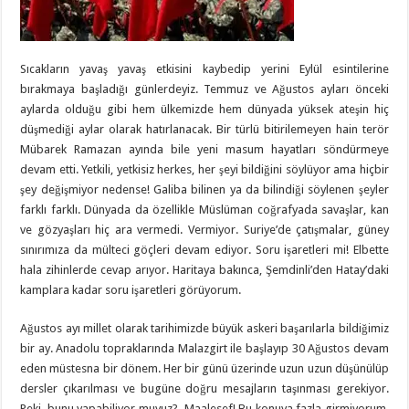
Sıcakların yavaş yavaş etkisini kaybedip yerini Eylül esintilerine
bırakmaya başladığı günlerdeyiz. Temmuz ve Ağustos ayları önceki
aylarda olduğu gibi hem ülkemizde hem dünyada yüksek ateşin hiç
düşmediği aylar olarak hatırlanacak. Bir türlü bitirilemeyen hain terör
Mübarek Ramazan ayında bile yeni masum hayatları söndürmeye
devam etti. Yetkili, yetkisiz herkes, her şeyi bildiğini söylüyor ama hiçbir
şey değişmiyor nedense! Galiba bilinen ya da bilindiği söylenen şeyler
farklı farklı. Dünyada da özellikle Müslüman coğrafyada savaşlar, kan
ve gözyaşları hiç ara vermedi. Vermiyor. Suriye’de çatışmalar, güney
sınırımıza da mülteci göçleri devam ediyor. Soru işaretleri mi! Elbette
hala zihinlerde cevap arıyor. Haritaya bakınca, Şemdinli’den Hatay’daki
kamplara kadar soru işaretleri görüyorum.
Ağustos ayı millet olarak tarihimizde büyük askeri başarılarla bildiğimiz
bir ay. Anadolu topraklarında Malazgirt ile başlayıp 30 Ağustos devam
eden müstesna bir dönem. Her bir günü üzerinde uzun uzun düşünülüp
dersler çıkarılması ve bugüne doğru mesajların taşınması gerekiyor.
Peki, bunu yapabiliyor muyuz? Maalesef! Bu konuya fazla girmiyorum.