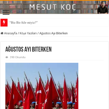
“Biz Bir Aile miyiz?”
Anasayfa
/
Köşe Yazıları
/
Ağustos Ayı Biterken
Ağustos Ayı Biterken
390 Okundu