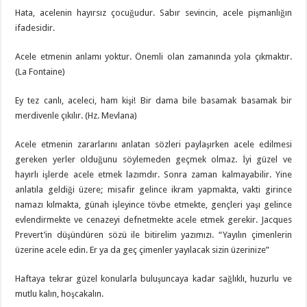
Hata, acelenin hayırsız çocuğudur. Sabır sevincin, acele pişmanlığın
ifadesidir.
Acele etmenin anlamı yoktur. Önemli olan zamanında yola çıkmaktır.
(La Fontaine)
Ey tez canlı, aceleci, ham kişi! Bir dama bile basamak basamak bir
merdivenle çıkılır. (Hz. Mevlana)
Acele etmenin zararlarını anlatan sözleri paylaşırken acele edilmesi
gereken yerler olduğunu söylemeden geçmek olmaz. İyi güzel ve
hayırlı işlerde acele etmek lazımdır. Sonra zaman kalmayabilir. Yine
anlatıla geldiği üzere; misafir gelince ikram yapmakta, vakti girince
namazı kılmakta, günah işleyince tövbe etmekte, gençleri yaşı gelince
evlendirmekte ve cenazeyi defnetmekte acele etmek gerekir. Jacques
Prevert’in düşündüren sözü ile bitirelim yazımızı. “Yayılın çimenlerin
üzerine acele edin. Er ya da geç çimenler yayılacak sizin üzerinize”
Haftaya tekrar güzel konularla buluşuncaya kadar sağlıklı, huzurlu ve
mutlu kalın, hoşcakalın.