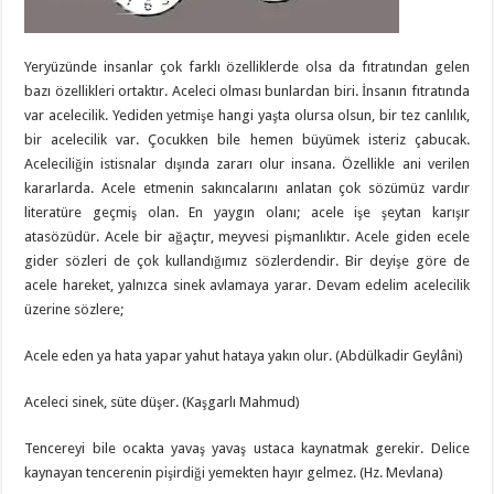
Yeryüzünde insanlar çok farklı özelliklerde olsa da fıtratından gelen
bazı özellikleri ortaktır. Aceleci olması bunlardan biri. İnsanın fıtratında
var acelecilik. Yediden yetmişe hangi yaşta olursa olsun, bir tez canlılık,
bir acelecilik var. Çocukken bile hemen büyümek isteriz çabucak.
Aceleciliğin istisnalar dışında zararı olur insana. Özellikle ani verilen
kararlarda. Acele etmenin sakıncalarını anlatan çok sözümüz vardır
literatüre geçmiş olan. En yaygın olanı; acele işe şeytan karışır
atasözüdür. Acele bir ağaçtır, meyvesi pişmanlıktır. Acele giden ecele
gider sözleri de çok kullandığımız sözlerdendir. Bir deyişe göre de
acele hareket, yalnızca sinek avlamaya yarar. Devam edelim acelecilik
üzerine sözlere;
Acele eden ya hata yapar yahut hataya yakın olur. (Abdülkadir Geylâni)
Aceleci sinek, süte düşer. (Kaşgarlı Mahmud)
Tencereyi bile ocakta yavaş yavaş ustaca kaynatmak gerekir. Delice
kaynayan tencerenin pişirdiği yemekten hayır gelmez. (Hz. Mevlana)