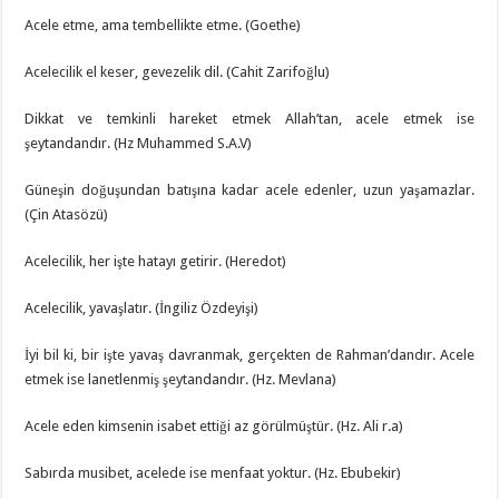
Acele etme, ama tembellikte etme. (Goethe)
Acelecilik el keser, gevezelik dil. (Cahit Zarifoğlu)
Dikkat ve temkinli hareket etmek Allah’tan, acele etmek ise
şeytandandır. (Hz Muhammed S.A.V)
Güneşin doğuşundan batışına kadar acele edenler, uzun yaşamazlar.
(Çin Atasözü)
Acelecilik, her işte hatayı getirir. (Heredot)
Acelecilik, yavaşlatır. (İngiliz Özdeyişi)
İyi bil ki, bir işte yavaş davranmak, gerçekten de Rahman’dandır. Acele
etmek ise lanetlenmiş şeytandandır. (Hz. Mevlana)
Acele eden kimsenin isabet ettiği az görülmüştür. (Hz. Ali r.a)
Sabırda musibet, acelede ise menfaat yoktur. (Hz. Ebubekir)