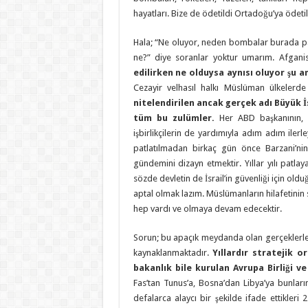
hayatları. Bize de ödetildi Ortadoğu’ya ödeti
Hala; “Ne oluyor, neden bombalar burada pa
ne?” diye soranlar yoktur umarım. Afgan
edilirken ne olduysa aynısı oluyor şu a
Cezayir velhasıl halkı Müslüman ülkelerde
nitelendirilen ancak gerçek adı Büyük İs
tüm bu zulümler.
Her ABD başkanının, r
işbirlikçilerin de yardımıyla adım adım iler
patlatılmadan birkaç gün önce Barzani’nin
gündemini dizayn etmektir. Yıllar yılı patl
sözde devletin de İsrail’in güvenliği için o
aptal olmak lazım. Müslümanların hilafetinin 
hep vardı ve olmaya devam edecektir.
Sorun; bu apaçık meydanda olan gerçeklerl
kaynaklanmaktadır.
Yıllardır stratejik 
bakanlık bile kurulan Avrupa Birliği ve
Fas’tan Tunus’a, Bosna’dan Libya’ya bunları
defalarca alaycı bir şekilde ifade ettikleri