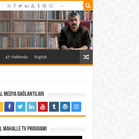
Hakkında
English
l Medya Bağlantıları
al Mahalle TV Programı