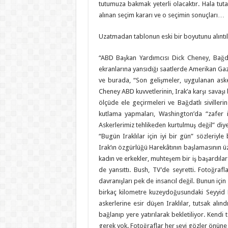
tutumuza bakmak yeterli olacaktır. Hala tut
alınan seçim kararı ve o seçimin sonuçları…
Uzatmadan tablonun eski bir boyutunu alıntıla
“ABD Başkan Yardımcısı Dick Cheney, Bağda
ekranlarına yansıdığı saatlerde Amerikan Gaz
ve burada, “Son gelişmeler, uygulanan aske
Cheney ABD kuvvetlerinin, Irak’a karşı savaş
ölçüde ele geçirmeleri ve Bağdatlı siviller
kutlama yapmaları, Washington’da “zafer i
Askerlerimiz tehlikeden kurtulmuş değil” di
“Bugün Iraklılar için iyi bir gün” sözleriyle
Irak’ın özgürlüğü Harekâtının başlamasının ü
kadın ve erkekler, muhteşem bir iş başardıl
de yansıttı. Bush, TV’de seyretti. Fotoğraf
davranışları pek de insancıl değil. Bunun içi
birkaç kilometre kuzeydoğusundaki Seyyi
askerlerine esir düşen Iraklılar, tutsak alın
bağlanıp yere yatırılarak bekletiliyor. Kend
gerek yok. Fotoğraflar her şeyi gözler önün