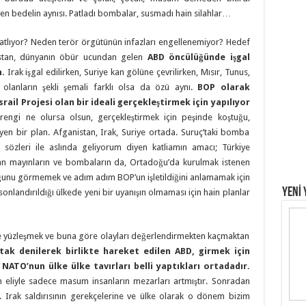
len bedelin aynısı. Patladı bombalar, susmadı hain silahlar…
tlıyor? Neden terör örgütünün infazları engellenemiyor? Hedef
istan, dünyanın öbür ucundan gelen
ABD öncülüğünde işgal
n.
Irak işgal edilirken, Suriye kan gölüne çevrilirken, Mısır, Tunus,
 olanların şekli şemali farklı olsa da özü aynı.
BOP olarak
rail Projesi olan bir ideali gerçekleştirmek için yapılıyor
engi ne olursa olsun, gerçekleştirmek için peşinde koştuğu,
leyen bir plan. Afganistan, Irak, Suriye ortada. Suruç’taki bomba
 sözleri ile aslında geliyorum diyen katliamın amacı; Türkiye
ayan mayınların ve bombaların da, Ortadoğu’da kurulmak istenen
lduğunu görmemek ve adım adım BOP’un işletildiğini anlamamak için
YENİ 
sonlandırıldığı ülkede yeni bir uyanışın olmaması için hain planlar
e yüzleşmek ve buna göre olayları değerlendirmekten kaçmaktan
ortak denilerek birlikte hareket edilen ABD, girmek için
 NATO’nun ülke ülke tavırları belli yaptıkları ortadadır.
n eliyle sadece masum insanların mezarları artmıştır. Sonradan
 2. Irak saldırısının gerekçelerine ve ülke olarak o dönem bizim