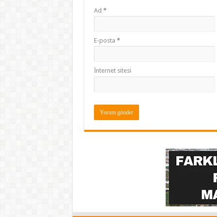
Ad
*
E-posta
*
İnternet sitesi