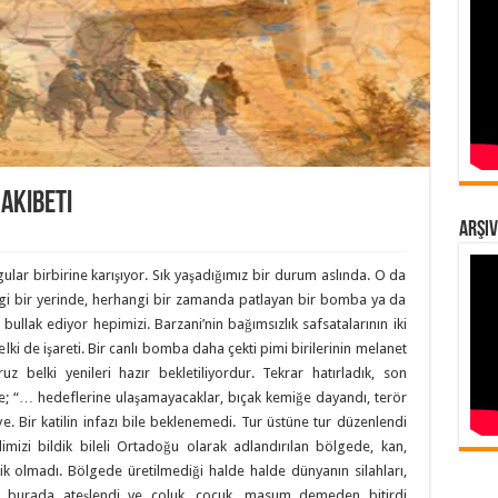
Akıbeti
Arşiv
lar birbirine karışıyor. Sık yaşadığımız bir durum aslında. O da
angi bir yerinde, herhangi bir zamanda patlayan bir bomba ya da
 bullak ediyor hepimizi. Barzani’nin bağımsızlık safsatalarının iki
elki de işareti. Bir canlı bomba daha çekti pimi birilerinin melanet
uz belki yenileri hazır bekletiliyordur. Tekrar hatırladık, son
ede; “… hedeflerine ulaşamayacaklar, bıçak kemiğe dayandı, terör
iye. Bir katilin infazı bile beklenemedi. Tur üstüne tur düzenlendi
dimizi bildik bileli Ortadoğu olarak adlandırılan bölgede, kan,
k olmadı. Bölgede üretilmediği halde halde dünyanın silahları,
hep burada ateşlendi ve çoluk, çocuk, masum demeden bitirdi