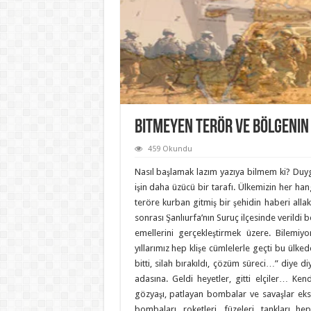
Bitmeyen Terör ve Bölgenin 
459 Okundu
Nasıl başlamak lazım yazıya bilmem ki? Duygu
işin daha üzücü bir tarafı. Ülkemizin her h
teröre kurban gitmiş bir şehidin haberi allak
sonrası Şanlıurfa’nın Suruç ilçesinde verildi b
emellerini gerçekleştirmek üzere. Bilemiyor
yıllarımız hep klişe cümlelerle geçti bu ülk
bitti, silah bırakıldı, çözüm süreci…” diye d
adasına. Geldi heyetler, gitti elçiler… Ken
gözyaşı, patlayan bombalar ve savaşlar eksi
bombaları, roketleri, füzeleri, tankları 