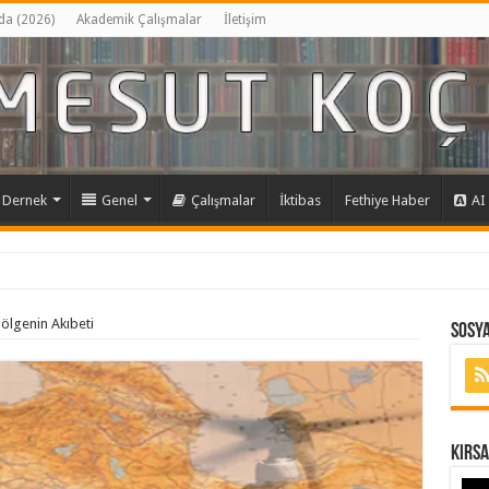
da (2026)
Akademik Çalışmalar
İletişim
Dernek
Genel
Çalışmalar
İktibas
Fethiye Haber
AI
ölgenin Akıbeti
Sosya
Kırs