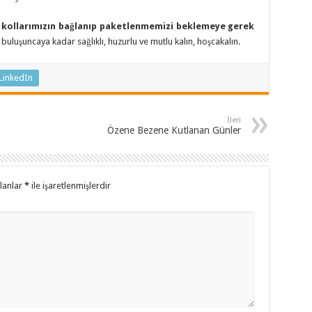
ve kollarımızın bağlanıp paketlenmemizi beklemeye gerek
 buluşuncaya kadar sağlıklı, huzurlu ve mutlu kalın, hoşcakalın.
LinkedIn
İleri
Özene Bezene Kutlanan Günler
alanlar
*
ile işaretlenmişlerdir