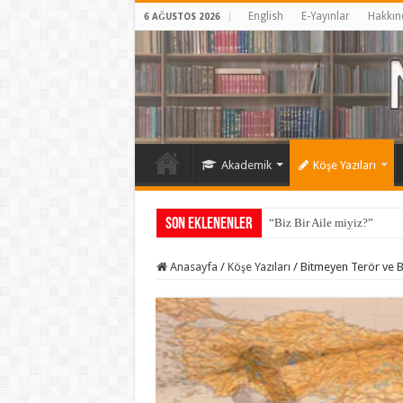
English
E-Yayınlar
Hakkın
6 AĞUSTOS 2026
Akademik
Köşe Yazıları
Son Eklenenler
“Biz Bir Aile miyiz?”
Anasayfa
/
Köşe Yazıları
/
Bitmeyen Terör ve B