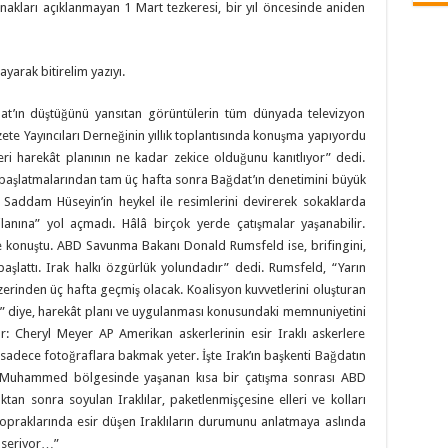
anakları açıklanmayan 1 Mart tezkeresi, bir yıl öncesinde aniden
yarak bitirelim yazıyı.
t’ın düştüğünü yansıtan görüntülerin tüm dünyada televizyon
ete Yayıncıları Derneğinin yıllık toplantısında konuşma yapıyordu
ri harekât planının ne kadar zekice olduğunu kanıtlıyor” dedi.
ı başlatmalarından tam üç hafta sonra Bağdat’ın denetimini büyük
in Saddam Hüseyin’in heykel ile resimlerini devirerek sokaklarda
lanına” yol açmadı. Hâlâ birçok yerde çatışmalar yaşanabilir.
ye konuştu. ABD Savunma Bakanı Donald Rumsfeld ise, brifingini,
 başlattı. Irak halkı özgürlük yolundadır” dedi. Rumsfeld, “Yarın
zerinden üç hafta geçmiş olacak. Koalisyon kuvvetlerini oluşturan
ar” diye, harekât planı ve uygulanması konusundaki memnuniyetini
lar: Cheryl Meyer AP Amerikan askerlerinin esir Iraklı askerlere
n sadece fotoğraflara bakmak yeter. İşte Irak’ın başkenti Bağdatın
d Muhammed bölgesinde yaşanan kısa bir çatışma sonrası ABD
dıktan sonra soyulan Iraklılar, paketlenmişçesine elleri ve kolları
i topraklarında esir düşen Iraklıların durumunu anlatmaya aslında
e seriyor…”