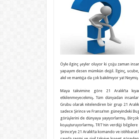
Öyle ilginç şeyler oluyor ki çoğu zaman insan
yapayım desen mümkün değil. İlginç, ucube, 
akıl ve mantığa da çok bakılmıyor ya! Neymi
Maya takvimine göre 21 Aralık’ta kıya
etkilenmeyecekmiş. Tüm dünyadan insanlar a
Grubu olarak nitelendiren bir grup 21 Aral
sadece Şirince ve Fransa’nın güneyindeki B
görüşlerini de dünyaya yayıyorlarmış. Birçok ki
koşuşturuyorlarmış. TRT’nin verdiği bilgiler
Şirince’ye 21 Aralık’ta komando ve istihbarat
sayıda resmi ve sivil takviye kuvvet görevlen