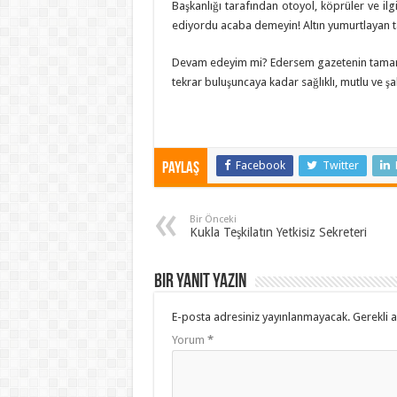
Başkanlığı tarafından otoyol, köprüler ve ilgil
ediyordu acaba demeyin! Altın yumurtlayan ta
Devam edeyim mi? Edersem gazetenin tamamı 
tekrar buluşuncaya kadar sağlıklı, mutlu ve şak
Facebook
Twitter
Paylaş
Bir Önceki
Kukla Teşkilatın Yetkisiz Sekreteri
Bir yanıt yazın
E-posta adresiniz yayınlanmayacak.
Gerekli 
Yorum
*