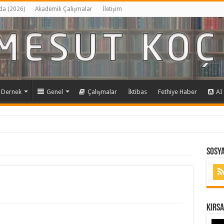
da (2026)
Akademik Çalışmalar
İletişim
Dernek
Genel
Çalışmalar
İktibas
Fethiye Haber
AI
Sosya
Kırs