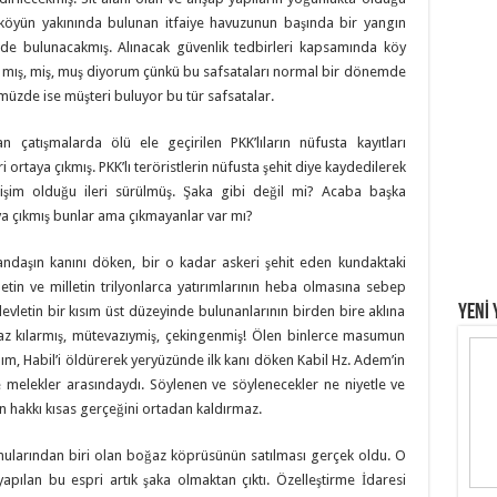
a köyün yakınında bulunan itfaiye havuzunun başında bir yangın
alinde bulunacakmış. Alınacak güvenlik tedbirleri kapsamında köy
Hep mış, miş, muş diyorum çünkü bu safsataları normal bir dönemde
müzde ise müşteri buluyor bu tür safsatalar.
n çatışmalarda ölü ele geçirilen PKK’lıların nüfusta kayıtları
i ortaya çıkmış. PKK’lı teröristlerin nüfusta şehit diye kaydedilerek
işim olduğu ileri sürülmüş. Şaka gibi değil mi? Acaba başka
aya çıkmış bunlar ama çıkmayanlar var mı?
andaşın kanını döken, bir o kadar askeri şehit eden kundaktaki
etin ve milletin trilyonlarca yatırımlarının heba olmasına sebep
YENİ 
devletin bir kısım üst düzeyinde bulunanlarının birden bire aklına
maz kılarmış, mütevazıymiş, çekingenmiş! Ölen binlerce masumun
ım, Habil’i öldürerek yeryüzünde ilk kanı döken Kabil Hz. Adem’in
 melekler arasındaydı. Söylenen ve söylenecekler ne niyetle ve
 hakkı kısas gerçeğini ortadan kaldırmaz.
konularından biri olan boğaz köprüsünün satılması gerçek oldu. O
ılan bu espri artık şaka olmaktan çıktı. Özelleştirme İdaresi