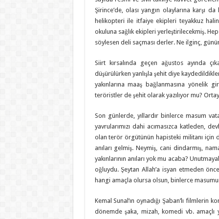
Şirince’de, olası yangın olaylarına karşı d
helikopteri ile itfaiye ekipleri teyakkuz h
okuluna sağlık ekipleri yerleştirilecekmiş. 
söylesen deli saçması derler. Ne ilginç, günü
Siirt kırsalında geçen ağustos ayında çıka
düşürülürken yanlışla şehit diye kaydedildikler
yakınlarına maaş bağlanmasına yönelik gir
teröristler de şehit olarak yazılıyor mu? Ort
Son günlerde, yıllardır binlerce masum vat
yavrularımızı dahi acımasızca katleden, devl
olan terör örgütünün hapisteki militanı için 
anıları gelmiş. Neymiş, cani dindarmış, na
yakınlarının anıları yok mu acaba? Unutmayal
oğluydu. Şeytan Allah’a isyan etmeden önce
hangi amaçla olursa olsun, binlerce masumun
Kemal Sunal’ın oynadığı Şaban’lı filmlerin 
dönemde şaka, mizah, komedi vb. amaçlı yap