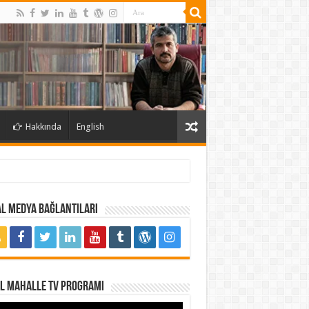
Hakkında
English
l Medya Bağlantıları
al Mahalle TV Programı