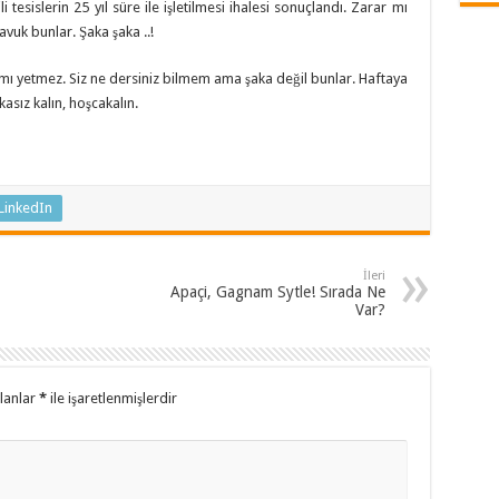
i tesislerin 25 yıl süre ile işletilmesi ihalesi sonuçlandı. Zarar mı
vuk bunlar. Şaka şaka ..!
yetmez. Siz ne dersiniz bilmem ama şaka değil bunlar. Haftaya
asız kalın, hoşcakalın.
LinkedIn
İleri
Apaçi, Gagnam Sytle! Sırada Ne
Var?
alanlar
*
ile işaretlenmişlerdir