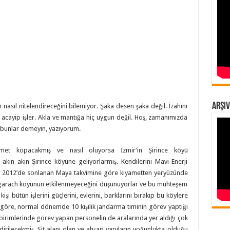
Arşiv
 nasıl nitelendireceğini bilemiyor. Şaka desen şaka değil. İzahını
acayip işler. Akla ve mantığa hiç uygun değil. Hoş, zamanımızda
ş bunlar demeyin, yazıyorum.
met kopacakmış ve nasıl oluyorsa İzmir’in Şirince köyü
kın akın Şirince köyüne geliyorlarmış. Kendilerini Mavi Enerji
ık 2012’de sonlanan Maya takvimine göre kıyametten yeryüzünde
ugarach köyünün etkilenmeyeceğini düşünüyorlar ve bu muhteşem
şi bütün işlerini güçlerini, evlerini, barklarını bırakıp bu köylere
e göre, normal dönemde 10 kişilik jandarma timinin görev yaptığı
 birimlerinde görev yapan personelin de aralarında yer aldığı çok
dirilecekmiş. Sit alanı olan ve ahşap yapıların yoğunlukta olduğu