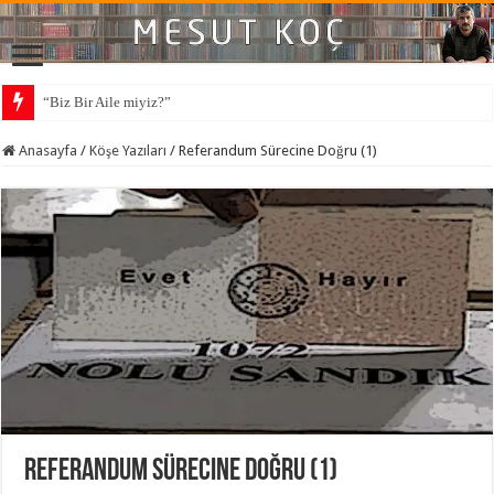
“Biz Bir Aile miyiz?”
Anasayfa
/
Köşe Yazıları
/
Referandum Sürecine Doğru (1)
Referandum Sürecine Doğru (1)