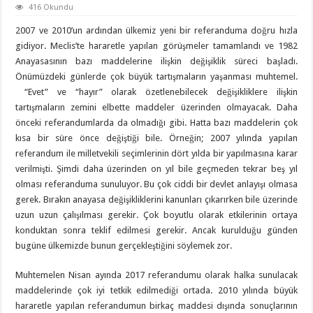
416 Okundu
2007 ve 2010’un ardından ülkemiz yeni bir referanduma doğru hızla
gidiyor. Meclis’te hararetle yapılan görüşmeler tamamlandı ve 1982
Anayasasının bazı maddelerine ilişkin değişiklik süreci başladı.
Önümüzdeki günlerde çok büyük tartışmaların yaşanması muhtemel.
“Evet” ve “hayır” olarak özetlenebilecek değişikliklere ilişkin
tartışmaların zemini elbette maddeler üzerinden olmayacak. Daha
önceki referandumlarda da olmadığı gibi. Hatta bazı maddelerin çok
kısa bir süre önce değiştiği bile. Örneğin; 2007 yılında yapılan
referandum ile milletvekili seçimlerinin dört yılda bir yapılmasına karar
verilmişti. Şimdi daha üzerinden on yıl bile geçmeden tekrar beş yıl
olması referanduma sunuluyor. Bu çok ciddi bir devlet anlayışı olmasa
gerek. Bırakın anayasa değişikliklerini kanunları çıkarırken bile üzerinde
uzun uzun çalışılması gerekir. Çok boyutlu olarak etkilerinin ortaya
konduktan sonra teklif edilmesi gerekir. Ancak kurulduğu günden
bugüne ülkemizde bunun gerçekleştiğini söylemek zor.
Muhtemelen Nisan ayında 2017 referandumu olarak halka sunulacak
maddelerinde çok iyi tetkik edilmediği ortada. 2010 yılında büyük
hararetle yapılan referandumun birkaç maddesi dışında sonuçlarının