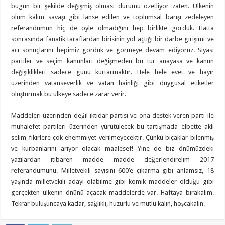
bugün bir şekilde değişmiş olması durumu özetliyor zaten. Ülkenin
ölüm kalım savaşı gibi lanse edilen ve toplumsal barışı zedeleyen
referandumun hiç de öyle olmadığını hep birlikte gördük. Hatta
sonrasında fanatik taraflardan birisinin yol açtığı bir darbe girişimi ve
acı sonuçlarını hepimiz gördük ve görmeye devam ediyoruz. Siyasi
partiler ve seçim kanunları değişmeden bu tür anayasa ve kanun
değişiklikleri sadece günü kurtarmaktır. Hele hele evet ve hayır
üzerinden vatanseverlik ve vatan hainliği gibi duygusal etiketler
oluşturmak bu ülkeye sadece zarar verir.
Maddeleri üzerinden değil iktidar partisi ve ona destek veren parti ile
muhalefet partileri üzerinden yürütülecek bu tartışmada elbette aklı
selim fikirlere çok ehemmiyet verilmeyecektir. Çünkü bıçaklar bilenmiş
ve kurbanlarını arıyor olacak maalesef! Yine de biz önümüzdeki
yazılardan itibaren madde madde değerlendirelim 2017
referandumunu. Milletvekili sayısını 600’e çıkarma gibi anlamsız, 18
yaşında milletvekili adayı olabilme gibi komik maddeler olduğu gibi
gerçekten ülkenin önünü açacak maddelerde var. Haftaya bırakalım.
Tekrar buluşuncaya kadar, sağlıklı, huzurlu ve mutlu kalın, hoşcakalın.