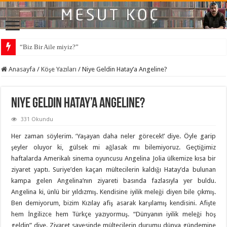
“Biz Bir Aile miyiz?”
Yapay Gündemlerden Gerçeğin Ne Olduğu Unutuldu
Anasayfa
/
Köşe Yazıları
/
Niye Geldin Hatay’a Angeline?
Niye Geldin Hatay’a Angeline?
331 Okundu
Her zaman söylerim. ‘Yaşayan daha neler görecek!’ diye. Öyle garip
şeyler oluyor ki, gülsek mi ağlasak mı bilemiyoruz. Geçtiğimiz
haftalarda Amerikalı sinema oyuncusu Angelina Jolia ülkemize kısa bir
ziyaret yaptı. Suriye’den kaçan mültecilerin kaldığı Hatay’da bulunan
kampa gelen Angelina’nın ziyareti basında fazlasıyla yer buldu.
Angelina ki, ünlü bir yıldızmış. Kendisine iyilik meleği diyen bile çıkmış.
Ben demiyorum, bizim Kızılay afiş asarak karşılamış kendisini. Afişte
hem İngilizce hem Türkçe yazıyormuş. “Dünyanın iyilik meleği hoş
geldin” diye. Ziyaret sayesinde mültecilerin durumu dünya gündemine