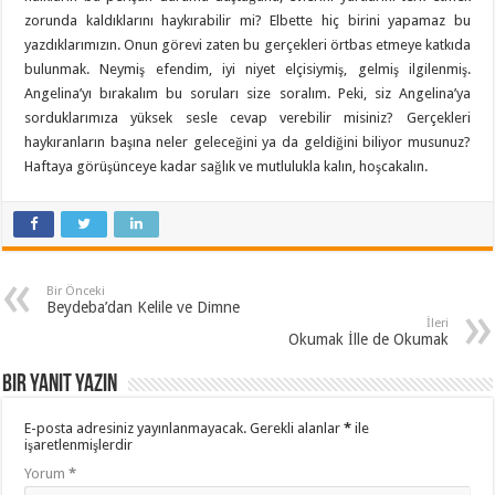
zorunda kaldıklarını haykırabilir mi? Elbette hiç birini yapamaz bu
yazdıklarımızın. Onun görevi zaten bu gerçekleri örtbas etmeye katkıda
bulunmak. Neymiş efendim, iyi niyet elçisiymiş, gelmiş ilgilenmiş.
Angelina’yı bırakalım bu soruları size soralım. Peki, siz Angelina’ya
sorduklarımıza yüksek sesle cevap verebilir misiniz? Gerçekleri
haykıranların başına neler geleceğini ya da geldiğini biliyor musunuz?
Haftaya görüşünceye kadar sağlık ve mutlulukla kalın, hoşcakalın.
Bir Önceki
Beydeba’dan Kelile ve Dimne
İleri
Okumak İlle de Okumak
Bir yanıt yazın
E-posta adresiniz yayınlanmayacak.
Gerekli alanlar
*
ile
işaretlenmişlerdir
Yorum
*