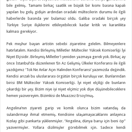
bile gelmiş. Tamamı birkaç saatlik ve büyük bir kısmı basına kapalı
yapılan bu geliş gidişin ardından oradaki mültecilerin durumu ile ilgili
haberlerde basında yer bulamaz oldu. Galiba oradaki birçok şey
Türkiye Suriye ilişkilerini etkileyebilecek kadar kritik ve karanlıkta
kalması gerekiyor.
Pek meşhur bayan artistin sebebi ziyaretine gelelim. Bilmeyenlere
hatırlatalım. Kendisi Birleşmiş Milletler Mülteciler Yüksek Komiserliği İyi
Niyet Elçisidir. Birleşmiş Milletler’i yeniden yazmaya gerek yok. Birkaç ay
önce İstanbul’da düzenlenen ‘En Az Gelişmiş Ülkeler Konferansı ile ilgili
yazdığımız ‘Tok Ne Anlar Açın Halinden Konferansı’ yazımızda değindik.
Kendisi arızalı bu uluslararası örgütün birçok kuruluşu var. Bunlarından
birisi BM Mülteciler Yüksek Komiserliği. İyi niyet elçiliği de bunların
çıkardığı bir şey. Bizim niye iyi niyet elçimiz yok diye düşünebileceklere
hemen yazıvereyim. Bizimkisi de Muazzez Ersoy’muş.
Angelina’nın ziyareti garip ve komik olunca bizim vatandaş da
sulandırmayı ihmal etmemiş. Kendisine ulaşamayacaklarını anlayınca
Kızılay gibi pankarta yüklenmişler. “Angelina, dünya barışı için beni öp”
yazıvermişler. Yollara dizilmişler görebilmek için. Sadece kendi