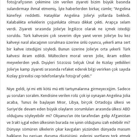
fotoğrafçısının çekimine izin verilen ziyareti bizim büyük basında
sulandırmayı ihmal etmemiş. İşte haberlerden birkaç cümle; “Angelina
künefeyi reddetti. Hataylılar Angelina Jolie’yi yollarda bekledi.
Kalabalıkta erkeklerin çoğunlukta olması dikkat çekti. Arapça selam
verdi. Ziyareti sırasında Jolie’ye İngilizce olarak ne içmek istediği
soruldu. Türk kahvesini çok severim diye yanıt veren Jolie’ye bu kez
kahveyi nasıl alacağının sorulması üzerine ünlü oyuncu, şekerli ama sert
bir kahve istediğini söyledi. Bunun üzerine Jolie’ye orta şekerli Türk
kahvesi ikram edildi. Mültecilere moral veren Jolie, ikram edilen
meyvelerden yedi. Dışişleri Sözcüsü Selçuk Ünal ile Kızılay yetkilileri
Jolie’ye kamp ziyareti sırasında refaket ederek bilgi verirken çok sayıda
Kızılay görevlisi cep telefonlarıyla fotoğraf çekti.”
Niye geldi, iyi mi etti kötü mü etti tartışmalarına girmeyeceğim. Sadece
şu soruları soralım. Kendisine verilen rolü çok iyi oynayan Angelina Jolia
acaba, Tunus ile başlayan Mısır, Libya, birçok Ortadoğu ülkesi ve
Suriye’de devam eden büyük olayların sorumluları arasında ülkesi ABD
olduğunu söyleyebilir mi? Okyanus’un öte tarafından gelip Afganistan
ve Irak’ı işgal eden ülkesinin burada ne işinin olduğunu izah edebilir mi?
Dünyayı sömüren ülkelerin çıkar kavgaları yüzünden dünyada masum
halkların bu perişan duruma düştüğünü, evlerini yurtlarını terk etmek