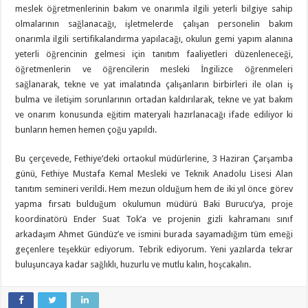
meslek öğretmenlerinin bakım ve onarımla ilgili yeterli bilgiye sahip
olmalarının sağlanacağı, işletmelerde çalışan personelin bakım
onarımla ilgili sertifikalandırma yapılacağı, okulun gemi yapım alanına
yeterli öğrencinin gelmesi için tanıtım faaliyetleri düzenleneceği,
öğretmenlerin ve öğrencilerin mesleki İngilizce öğrenmeleri
sağlanarak, tekne ve yat imalatında çalışanların birbirleri ile olan iş
bulma ve iletişim sorunlarının ortadan kaldırılarak, tekne ve yat bakım
ve onarım konusunda eğitim materyali hazırlanacağı ifade ediliyor ki
bunların hemen hemen çoğu yapıldı.
Bu çerçevede, Fethiye’deki ortaokul müdürlerine, 3 Haziran Çarşamba
günü, Fethiye Mustafa Kemal Mesleki ve Teknik Anadolu Lisesi Alan
tanıtım semineri verildi. Hem mezun olduğum hem de iki yıl önce görev
yapma fırsatı bulduğum okulumun müdürü Baki Burucu’ya, proje
koordinatörü Ender Suat Tok’a ve projenin gizli kahramanı sınıf
arkadaşım Ahmet Gündüz’e ve ismini burada sayamadığım tüm emeği
geçenlere teşekkür ediyorum. Tebrik ediyorum. Yeni yazılarda tekrar
buluşuncaya kadar sağlıklı, huzurlu ve mutlu kalın, hoşcakalın.