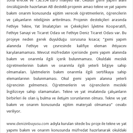
sona erecek ve 158.954 Euro maliyeti var. Okulun gemi yapım alanı
öncülüğünde hazırlanan AB destekli projenin amacı tekne ve yat yapımı
bakım onarım konusunda eğitim verecek öğretmenlerin, öğrencilerin
ve çalışanların niteliğinin arttırılması. Projenin destekçileri arasında
Fethiye Tekne, Yat İmalatçıları ve Çekekçileri İşletme Kooperatifi,
Fethiye Sanayi ve Ticaret Odası ve Fethiye Deniz Ticaret Odası var. Bu
projeye neden gerek duyulduğu sorusuna kısaca; “gemi yapım
alanında Fethiye ve çevresinde kalifiye eleman ihtiyacını
karşılanamaması. Mevcut müfredatın içerisinde gemi yapım alanında
bakım ve onarımla ilgili içerik bulunmaması. Okuldaki meslek
öğretmenlerinin bakım ve onarımla ilgili yeterli bilgiye sahip
olmamaları. İşletmelerin bakım onarımla ilgili sertifikaya sahip
elemanlarının bulunmaması. Okul gemi yapım alanına yeterli
öğrencinin gelmemesi. Öğretmenlerin ve öğrencilerin mesleki
İngilizceye sahip olamamaları. Tekne ve yat imalatında çalışanların
birbirleri ile olan iş bulma ve iletişim sorunlarının olması. Tekne ve yat
bakım ve onarım konusunda eğitim materyali olmaması” cevabı
veriliyor.
www.denizinbuyusu.com
adıyla kurulan sitede bu proje ile tekne ve yat
yapımı bakım ve onarım konusunda müfredat hazırlanarak okuldaki