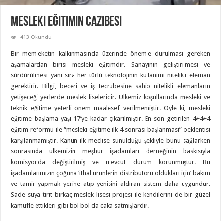
Mesleki Eğitimin Cazibesi
413 Okundu
Bir memleketin kalkınmasında üzerinde önemle durulması gereken
aşamalardan birisi mesleki eğitimdir. Sanayinin geliştirilmesi ve
sürdürülmesi yanı sıra her türlü teknolojinin kullanımı nitelikli eleman
gerektirir. Bilgi, beceri ve iş tecrübesine sahip nitelikli elemanların
yetişeceği yerlerde meslek liseleridir. Ülkemiz koşullarında mesleki ve
teknik eğitime yeterli önem maalesef verilmemiştir. Öyle ki, mesleki
eğitime başlama yaşı 17’ye kadar çıkarılmıştır. En son getirilen 4+4+4
eğitim reformu ile “mesleki eğitime ilk 4 sonrası başlanması” beklentisi
karşılanmamıştır. Kanun ilk meclise sunulduğu şekliyle bunu sağlarken
sonrasında ülkemizin meşhur işadamları derneğinin baskısıyla
komisyonda değiştirilmiş ve mevcut durum korunmuştur. Bu
işadamlarımızın çoğuna ‘ithal ürünlerin distribütörü oldukları için’ bakım
ve tamir yapmak yerine atıp yenisini aldıran sistem daha uygundur.
Sade suya tirit birkaç meslek lisesi projesi ile kendilerini de bir güzel
kamufle ettikleri gibi bol bol da caka satmışlardır.