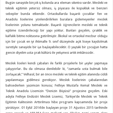
Bugün sanayide birçok iş kolunda ara eleman sıkıntısı vardır. Mesleki ve
teknik eğitimin yetersiz olması, iş piyasası ile kopukluk ve benzeri
sebepler bunda etkendir. Ortaokullarda başarılı çocuklar fen ve
Anadolu liselerine yönlendirilirken buralara gidemeyenler meslek
liselerinin yolunu tutmaktadır. Başarılı öğrencilerin mesleki ve teknik
eğitime özendirileceği bir yapı yoktur. Bunları geçelim, çıraklık ve
kalfalık bitme noktasına getirilmiştir. İlkokul ve ortaokul mecbur olduğu
için bir çocuk en iyi ihtimalle 9. sınıf düzeyinde açık liseye kaydolmak
suretiyle sanayide bir işe başlayabilecektir. O yaştaki bir çocuğun hatta
gencin diyelim usta çırak kültürü ile yetişmesi artık imkânsızdır.
Meslek liseleri kendi çabaları ile farklı projelerle bir şeyler yapmaya
çalışıyorlar. Bu da olmasa denilebilir ki, “zamanla usta bulmak bile
zorlaşacak.” Velhasıl, bir an önce mesleki ve teknik eğitim alanında ciddi
yapılanmaya gidilmesi gerekiyor. Meslek liselerinin çabalarından
bahsederken yazımızın konusu; Fethiye Mustafa Kemal Mesleki ve
Teknik Anadolu Lisemizin “Denizin Büyüsü” projesine geçelim. Eski
adıyla Fethiye Endüstri Meslek Lisemiz, Türkiye’de Mesleki ve Teknik
Eğitimin Kalitesinin Arttırılması hibe programı kapsamında bir proje
yürütüyor. 01 Eylül 2014’de başlayan proje 31 Ağustos 2015 tarihinde