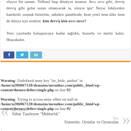
oluyor bir zaman. Velhasıl başı dönüyor insanın. Avcı avcı gibi, derviş
derviş gibi gelse sorun olmayacak ta, oluyor işte! Neyse hikâyeden
hareketle sorarak bitirelim; sahiden şimdilerde, hem yerel hem ülke hem
de dünya için soralım:
kim derviş kim avcı sizce?
Yeni yazılarda buluşuncaya kadar sağlıklı, huzurlu ve mutlu kalın.
Hoşcakalın.
Warning
: Undefined array key "tie_hide_author" in
/home/u206067120/domains/mesutkoc.com/public_html/wp-
content/themes/defter/single.php
on line
92
Warning
: Trying to access array offset on null in
/home/u206067120/domains/mesutkoc.com/public_html/wp-
content/themes/defter/single.php
on line
92
Bir Önceki
İtibar Tazeleyen “Muhtarlık”
İleri
Sistemler, Oyunlar ve Oyuncular