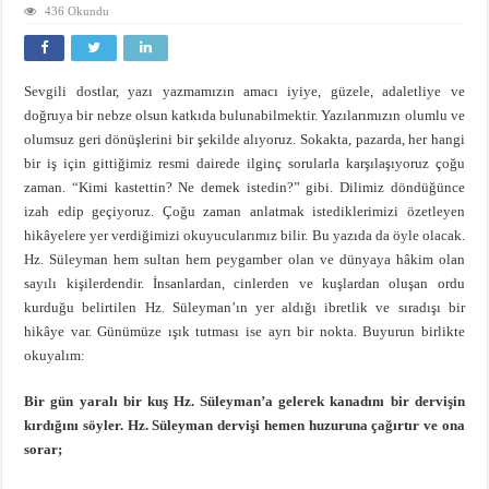
436 Okundu
Sevgili dostlar, yazı yazmamızın amacı iyiye, güzele, adaletliye ve
doğruya bir nebze olsun katkıda bulunabilmektir. Yazılarımızın olumlu ve
olumsuz geri dönüşlerini bir şekilde alıyoruz. Sokakta, pazarda, her hangi
bir iş için gittiğimiz resmi dairede ilginç sorularla karşılaşıyoruz çoğu
zaman. “Kimi kastettin? Ne demek istedin?” gibi. Dilimiz döndüğünce
izah edip geçiyoruz. Çoğu zaman anlatmak istediklerimizi özetleyen
hikâyelere yer verdiğimizi okuyucularımız bilir. Bu yazıda da öyle olacak.
Hz. Süleyman hem sultan hem peygamber olan ve dünyaya hâkim olan
sayılı kişilerdendir. İnsanlardan, cinlerden ve kuşlardan oluşan ordu
kurduğu belirtilen Hz. Süleyman’ın yer aldığı ibretlik ve sıradışı bir
hikâye var. Günümüze ışık tutması ise ayrı bir nokta. Buyurun birlikte
okuyalım:
Bir gün yaralı bir kuş Hz. Süleyman’a gelerek kanadını bir dervişin
kırdığını söyler. Hz. Süleyman dervişi hemen huzuruna çağırtır ve ona
sorar;