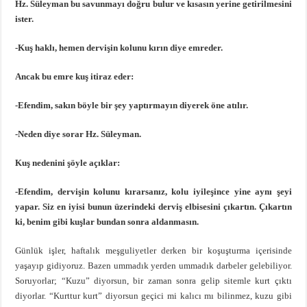
Hz. Süleyman bu savunmayı doğru bulur ve kısasın yerine getirilmesini
ister.
-Kuş haklı, hemen dervişin kolunu kırın diye emreder.
Ancak bu emre kuş itiraz eder:
-Efendim, sakın böyle bir şey yaptırmayın diyerek öne atılır.
-Neden diye sorar Hz. Süleyman.
Kuş nedenini şöyle açıklar:
-Efendim, dervişin kolunu kırarsanız, kolu iyileşince yine aynı şeyi
yapar. Siz en iyisi bunun üzerindeki derviş elbisesini çıkartın. Çıkartın
ki, benim gibi kuşlar bundan sonra aldanmasın.
Günlük işler, haftalık meşguliyetler derken bir koşuşturma içerisinde
yaşayıp gidiyoruz. Bazen ummadık yerden ummadık darbeler gelebiliyor.
Soruyorlar; “Kuzu” diyorsun, bir zaman sonra gelip sitemle kurt çıktı
diyorlar. “Kurttur kurt” diyorsun geçici mi kalıcı mı bilinmez, kuzu gibi