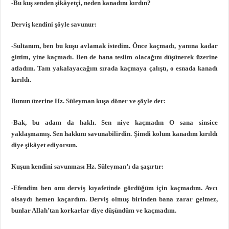
-Bu kuş senden şikâyetçi, neden kanadını kırdın?
Derviş kendini şöyle savunur:
-Sultanım, ben bu kuşu avlamak istedim. Önce kaçmadı, yanına kadar
gittim, yine kaçmadı. Ben de bana teslim olacağını düşünerek üzerine
atladım. Tam yakalayacağım sırada kaçmaya çalıştı, o esnada kanadı
kırıldı.
Bunun üzerine Hz. Süleyman kuşa döner ve şöyle der:
-Bak, bu adam da haklı. Sen niye kaçmadın O sana sinsice
yaklaşmamış. Sen hakkını savunabilirdin. Şimdi kolum kanadım kırıldı
diye şikâyet ediyorsun.
Kuşun kendini savunması Hz. Süleyman’ı da şaşırtır:
-Efendim ben onu derviş kıyafetinde gördüğüm için kaçmadım. Avcı
olsaydı hemen kaçardım. Derviş olmuş birinden bana zarar gelmez,
bunlar Allah’tan korkarlar diye düşündüm ve kaçmadım.