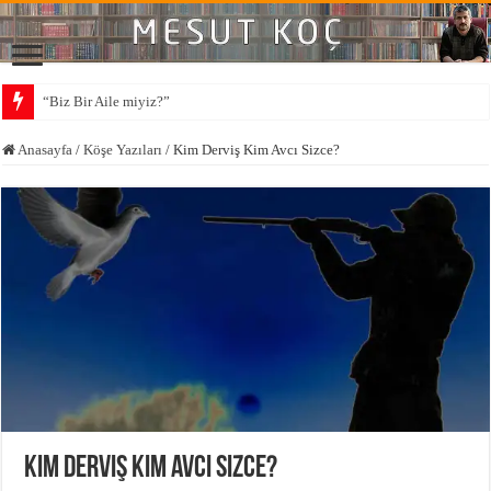
“Biz Bir Aile miyiz?”
Anasayfa
/
Köşe Yazıları
/
Kim Derviş Kim Avcı Sizce?
Kim Derviş Kim Avcı Sizce?