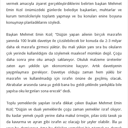
vermek amacıyla ziyaret gerçekleştirdiklerini belirten başkan Mehmet
Emin Kızıl önümüzdeki günlerde belediye başkanları, muhtarlar ve
kurum temsilcileriyle toplantı yapmayı ve bu konuları enine boyuna
konuşmayı planladıklarını söyledi.
Başkan Mehmet Emin Kızıl; “Düğün yapan ailenin birçok masrafın
yanında 100 liralık davetiye ile çözülebilecek bir konuda da 2-3 milyar
daha ek masrafa girmesi yüktür. Bu mali yükün yanı sıra bu okuların
çok yerinde kullanıldığını da söylemek maalesef mümkün değil. Çoğu
daha sonra yine oku amaçlı saklanıyor. Okuluk malzeme üretenler
zaten aşırı şekilde işin ekonomisine kaçıyor. Artık davetiyenin
yaygınlaşması gerekiyor. Davetiye olduğu zaman hem yüklü bir
masrafın ve kullanılmadığı için israfın önüne de geçilmiş olacak.
Akrabalar arasında sana şu geldi bana bu geldi şeklinde yanlışlıkla bile
yapılsa oku kırgınları sona erecek” dedi.
Toplu yemeklerde yapılan israfa dikkat çeken Başkan Mehmet Emin
Kızıl; “Düğün ve dualı yemeklerde çoğu zaman yemekler israf oluyor.
Bu kadar yemek çeşidi yerine daha makul örneğin, pilav üstü tavuk ya
da kavurma ve ayran gibi israfın az olacağı bir şeyler olabilir. İlla şu