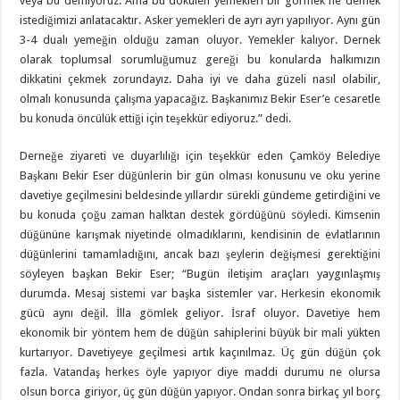
veya bu demiyoruz. Ama bu dökülen yemekleri bir görmek ne demek
istediğimizi anlatacaktır. Asker yemekleri de ayrı ayrı yapılıyor. Aynı gün
3-4 dualı yemeğin olduğu zaman oluyor. Yemekler kalıyor. Dernek
olarak toplumsal sorumluğumuz gereği bu konularda halkımızın
dikkatini çekmek zorundayız. Daha iyi ve daha güzeli nasıl olabilir,
olmalı konusunda çalışma yapacağız. Başkanımız Bekir Eser’e cesaretle
bu konuda öncülük ettiği için teşekkür ediyoruz.” dedi.
Derneğe ziyareti ve duyarlılığı için teşekkür eden Çamköy Belediye
Başkanı Bekir Eser düğünlerin bir gün olması konusunu ve oku yerine
davetiye geçilmesini beldesinde yıllardır sürekli gündeme getirdiğini ve
bu konuda çoğu zaman halktan destek gördüğünü söyledi. Kimsenin
düğününe karışmak niyetinde olmadıklarını, kendisinin de evlatlarının
düğünlerini tamamladığını, ancak bazı şeylerin değişmesi gerektiğini
söyleyen başkan Bekir Eser; “Bugün iletişim araçları yaygınlaşmış
durumda. Mesaj sistemi var başka sistemler var. Herkesin ekonomik
gücü aynı değil. İlla gömlek geliyor. İsraf oluyor. Davetiye hem
ekonomik bir yöntem hem de düğün sahiplerini büyük bir mali yükten
kurtarıyor. Davetiyeye geçilmesi artık kaçınılmaz. Üç gün düğün çok
fazla. Vatandaş herkes öyle yapıyor diye maddi durumu ne olursa
olsun borca giriyor, üç gün düğün yapıyor. Ondan sonra birkaç yıl borç