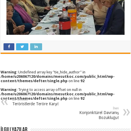
Warning
: Undefined array key "tie_hide_author" in
/home/u206067120/domains/mesutkoc.com/public_html/wp-
content/themes/defter/single.php
on line
92
Warning
: Trying to access array offset on null in
/home/u206067120/domains/mesutkoc.com/public_html/wp-
content/themes/defter/single.php
on line
92
Bir Önceki
Teröristlerde Teröre Karşı!
İleri
Konjonktürel Davranış
Bozukluğu!
İlgili Yazılar