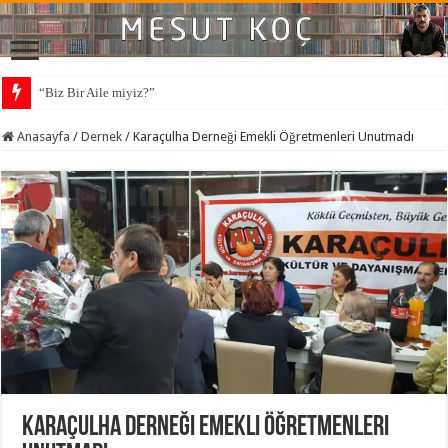
“Biz Bir Aile miyiz?”
Yapay Gündemlerden Gerçeğin Ne Olduğu Unutuldu
Anasayfa
/
Dernek
/
Karaçulha Derneği Emekli Öğretmenleri Unutmadı
Karaçulha Derneği Emekli Öğretmenleri