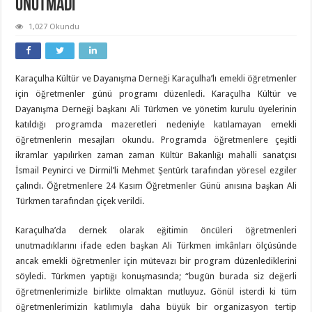
Unutmadı
1,027 Okundu
Karaçulha Kültür ve Dayanışma Derneği Karaçulha’lı emekli öğretmenler
için öğretmenler günü programı düzenledi. Karaçulha Kültür ve
Dayanışma Derneği başkanı Ali Türkmen ve yönetim kurulu üyelerinin
katıldığı programda mazeretleri nedeniyle katılamayan emekli
öğretmenlerin mesajları okundu. Programda öğretmenlere çeşitli
ikramlar yapılırken zaman zaman Kültür Bakanlığı mahalli sanatçısı
İsmail Peynirci ve Dirmil’li Mehmet Şentürk tarafından yöresel ezgiler
çalındı. Öğretmenlere 24 Kasım Öğretmenler Günü anısına başkan Ali
Türkmen tarafından çiçek verildi.
Karaçulha’da dernek olarak eğitimin öncüleri öğretmenleri
unutmadıklarını ifade eden başkan Ali Türkmen imkânları ölçüsünde
ancak emekli öğretmenler için mütevazı bir program düzenlediklerini
söyledi. Türkmen yaptığı konuşmasında; “bugün burada siz değerli
öğretmenlerimizle birlikte olmaktan mutluyuz. Gönül isterdi ki tüm
öğretmenlerimizin katılımıyla daha büyük bir organizasyon tertip