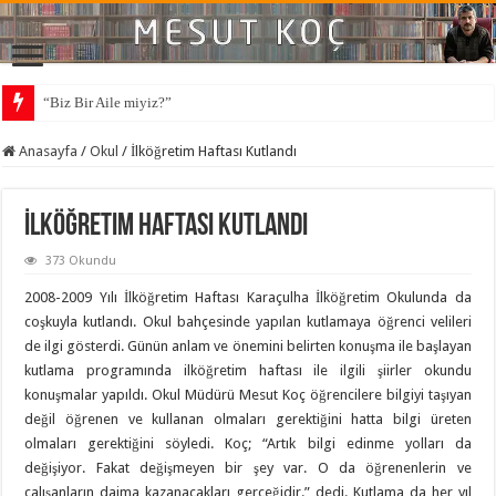
“Biz Bir Aile miyiz?”
Anasayfa
/
Okul
/
İlköğretim Haftası Kutlandı
İlköğretim Haftası Kutlandı
373 Okundu
2008-2009 Yılı İlköğretim Haftası Karaçulha İlköğretim Okulunda da
coşkuyla kutlandı. Okul bahçesinde yapılan kutlamaya öğrenci velileri
de ilgi gösterdi. Günün anlam ve önemini belirten konuşma ile başlayan
kutlama programında ilköğretim haftası ile ilgili şiirler okundu
konuşmalar yapıldı. Okul Müdürü Mesut Koç öğrencilere bilgiyi taşıyan
değil öğrenen ve kullanan olmaları gerektiğini hatta bilgi üreten
olmaları gerektiğini söyledi. Koç; “Artık bilgi edinme yolları da
değişiyor. Fakat değişmeyen bir şey var. O da öğrenenlerin ve
çalışanların daima kazanacakları gerçeğidir.” dedi. Kutlama da her yıl