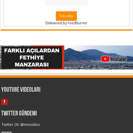
Delivered by
FeedBurner
Youtube Videoları
Twitter Gündemi
Twitter (X): @mesutkoc