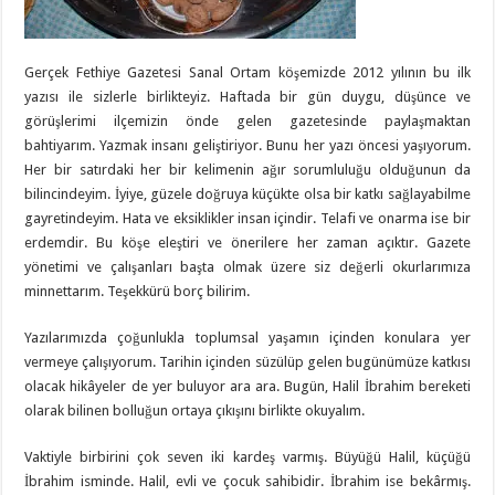
Gerçek Fethiye Gazetesi Sanal Ortam köşemizde 2012 yılının bu ilk
yazısı ile sizlerle birlikteyiz. Haftada bir gün duygu, düşünce ve
görüşlerimi ilçemizin önde gelen gazetesinde paylaşmaktan
bahtiyarım. Yazmak insanı geliştiriyor. Bunu her yazı öncesi yaşıyorum.
Her bir satırdaki her bir kelimenin ağır sorumluluğu olduğunun da
bilincindeyim. İyiye, güzele doğruya küçükte olsa bir katkı sağlayabilme
gayretindeyim. Hata ve eksiklikler insan içindir. Telafi ve onarma ise bir
erdemdir. Bu köşe eleştiri ve önerilere her zaman açıktır. Gazete
yönetimi ve çalışanları başta olmak üzere siz değerli okurlarımıza
minnettarım. Teşekkürü borç bilirim.
Yazılarımızda çoğunlukla toplumsal yaşamın içinden konulara yer
vermeye çalışıyorum. Tarihin içinden süzülüp gelen bugünümüze katkısı
olacak hikâyeler de yer buluyor ara ara. Bugün, Halil İbrahim bereketi
olarak bilinen bolluğun ortaya çıkışını birlikte okuyalım.
Vaktiyle birbirini çok seven iki kardeş varmış. Büyüğü Halil, küçüğü
İbrahim isminde. Halil, evli ve çocuk sahibidir. İbrahim ise bekârmış.