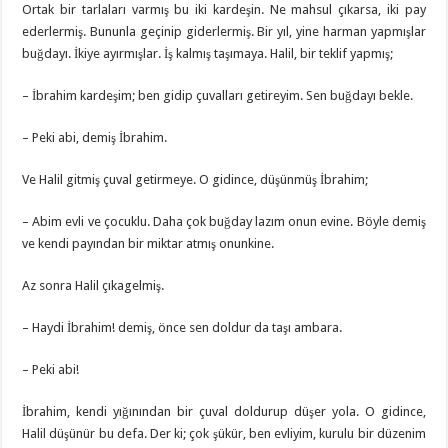
Ortak bir tarlaları varmış bu iki kardeşin. Ne mahsul çıkarsa, iki pay
ederlermiş. Bununla geçinip giderlermiş. Bir yıl, yine harman yapmışlar
buğdayı. İkiye ayırmışlar. İş kalmış taşımaya. Halil, bir teklif yapmış;
– İbrahim kardeşim; ben gidip çuvalları getireyim. Sen buğdayı bekle.
– Peki abi, demiş İbrahim.
Ve Halil gitmiş çuval getirmeye. O gidince, düşünmüş İbrahim;
– Abim evli ve çocuklu. Daha çok buğday lazım onun evine. Böyle demiş
ve kendi payından bir miktar atmış onunkine.
Az sonra Halil çıkagelmiş.
– Haydi İbrahim! demiş, önce sen doldur da taşı ambara.
– Peki abi!
İbrahim, kendi yığınından bir çuval doldurup düşer yola. O gidince,
Halil düşünür bu defa. Der ki; çok şükür, ben evliyim, kurulu bir düzenim