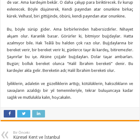
de var. Ama kardeşim bekâr. O daha çalışıp para biriktirecek. Ev kurup
evlenecek. Böyle düşünerek, Kendi payından atar onunkine birkaç
kürek. Velhasıl, biri gittiğinde, öbürü, kendi payından atar onunkine.
Bu, böyle sürüp gider. Ama birbirlerinden habersizdirler. Nihayet
akşam olur. Karanlık basar. Görürler ki, bitmiyor buğdaylar. Hatta
azalmıyor bile. Hak Teâlâ bu halden çok razı olur. Buğdaylarına bir
bereket verir, bir bereket verir ki, günlerce taşır iki kardeş, bitiremezler.
Şaşırırlar bu işe. Aksine çoğalır buğdayları. Dolar taşar ambarları.
Bugün; bolluk bereket olunca “Halil İbrahim bereketi” denir. Bu
kardeşler akla gelir. Bereketin adı; Halil İbrahim bereketi olur.
İyiliklerin, adaletin ve güzelliklerin arttığı, kötülüklerin, haksızlıkların ve
savaşların azaldığı bir yıl temennileriyle, tekrar buluşuncaya kadar
sağlık ve mutlulukla kalın, hoşcakalın.
Bir Önceki
Küresel Kent ve İstanbul