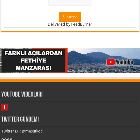
Delivered by
FeedBurner
Youtube Videoları
Twitter Gündemi
Twitter (X): @mesutkoc