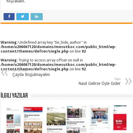
hoşcakalın.
Warning
: Undefined array key "tie_hide_author" in
/home/u206067120/domains/mesutkoc.com/public_html/wp-
content/themes/defter/single.php
on line
92
Warning
: Trying to access array offset on null in
/home/u206067120/domains/mesutkoc.com/public_html/wp-
content/themes/defter/single.php
on line
92
Bir Önceki
Çayda Boğulmayalım
İleri
Nasıl Gelirse Öyle Gider
İlgili Yazılar