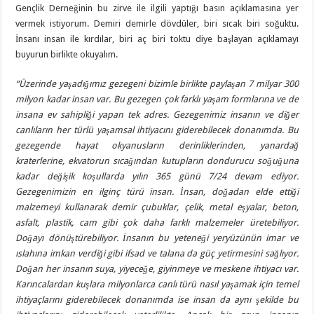
Gençlik Derneğinin bu zirve ile ilgili yaptığı basın açıklamasına yer
vermek istiyorum. Demiri demirle dövdüler, biri sıcak biri soğuktu.
İnsanı insan ile kırdılar, biri aç biri toktu diye başlayan açıklamayı
buyurun birlikte okuyalım.
“Üzerinde yaşadığımız gezegeni bizimle birlikte paylaşan 7 milyar 300
milyon kadar insan var. Bu gezegen çok farklı yaşam formlarına ve de
insana ev sahipliği yapan tek adres. Gezegenimiz insanın ve diğer
canlıların her türlü yaşamsal ihtiyacını giderebilecek donanımda. Bu
gezegende hayat okyanusların derinliklerinden, yanardağ
kraterlerine, ekvatorun sıcağından kutupların dondurucu soğuğuna
kadar değişik koşullarda yılın 365 günü 7/24 devam ediyor.
Gezegenimizin en ilginç türü insan. İnsan, doğadan elde ettiği
malzemeyi kullanarak demir çubuklar, çelik, metal eşyalar, beton,
asfalt, plastik, cam gibi çok daha farklı malzemeler üretebiliyor.
Doğayı dönüştürebiliyor. İnsanın bu yeteneği yeryüzünün imar ve
ıslahına imkan verdiği gibi ifsad ve talana da güç yetirmesini sağlıyor.
Doğan her insanın suya, yiyeceğe, giyinmeye ve meskene ihtiyacı var.
Karıncalardan kuşlara milyonlarca canlı türü nasıl yaşamak için temel
ihtiyaçlarını giderebilecek donanımda ise insan da aynı şekilde bu