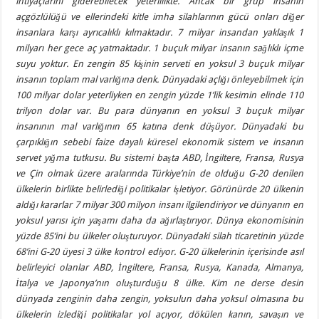
ihtiyaçlarını giderebilecek yeterlilikte. Ancak bir grup insanın
açgözlülüğü ve ellerindeki kitle imha silahlarının gücü onları diğer
insanlara karşı ayrıcalıklı kılmaktadır. 7 milyar insandan yaklaşık 1
milyarı her gece aç yatmaktadır. 1 buçuk milyar insanın sağlıklı içme
suyu yoktur. En zengin 85 kişinin serveti en yoksul 3 buçuk milyar
insanın toplam mal varlığına denk. Dünyadaki açlığı önleyebilmek için
100 milyar dolar yeterliyken en zengin yüzde 1’lik kesimin elinde 110
trilyon dolar var. Bu para dünyanın en yoksul 3 buçuk milyar
insanının mal varlığının 65 katına denk düşüyor. Dünyadaki bu
çarpıklığın sebebi faize dayalı küresel ekonomik sistem ve insanın
servet yığma tutkusu. Bu sistemi başta ABD, İngiltere, Fransa, Rusya
ve Çin olmak üzere aralarında Türkiye’nin de olduğu G-20 denilen
ülkelerin birlikte belirlediği politikalar işletiyor. Görünürde 20 ülkenin
aldığı kararlar 7 milyar 300 milyon insanı ilgilendiriyor ve dünyanın en
yoksul yarısı için yaşamı daha da ağırlaştırıyor. Dünya ekonomisinin
yüzde 85’ini bu ülkeler oluşturuyor. Dünyadaki silah ticaretinin yüzde
68’ini G-20 üyesi 3 ülke kontrol ediyor. G-20 ülkelerinin içerisinde asıl
belirleyici olanlar ABD, İngiltere, Fransa, Rusya, Kanada, Almanya,
İtalya ve Japonya’nın oluşturduğu 8 ülke. Kim ne derse desin
dünyada zenginin daha zengin, yoksulun daha yoksul olmasına bu
ülkelerin izlediği politikalar yol açıyor, dökülen kanın, savaşın ve