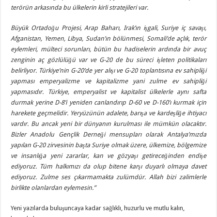
terörün arkasında bu ülkelerin kirli stratejileri var.
Büyük Ortadoğu Projesi, Arap Baharı, Irak’ın işgali, Suriye iç savaşı,
Afganistan, Yemen, Libya, Sudan’ın bölünmesi, Somali’de açlık, terör
eylemleri, mülteci sorunları, bütün bu hadiselerin ardında bir avuç
zenginin aç gözlülüğü var ve G-20 de bu süreci işleten politikaları
belirliyor. Türkiye’nin G-20’de yer alışı ve G-20 toplantısına ev sahipliği
yapması emperyalizme ve kapitalizme yani zulme ev sahipliği
yapmasıdır. Türkiye, emperyalist ve kapitalist ülkelerle aynı safta
durmak yerine D-8’i yeniden canlandırıp D-60 ve D-160’ı kurmak için
harekete geçmelidir. Yeryüzünün adalete, barışa ve kardeşliğe ihtiyacı
vardır. Bu ancak yeni bir dünyanın kurulması ile mümkün olacaktır.
Bizler Anadolu Gençlik Derneği mensupları olarak Antalya’mızda
yapılan G-20 zirvesinin başta Suriye olmak üzere, ülkemize, bölgemize
ve insanlığa yeni zararlar, kan ve gözyaşı getireceğinden endişe
ediyoruz. Tüm halkımızı da olup bitene karşı duyarlı olmaya davet
ediyoruz. Zulme ses çıkarmamakta zulümdür. Allah bizi zalimlerle
birlikte olanlardan eylemesin.”
Yeni yazılarda buluşuncaya kadar sağlıklı, huzurlu ve mutlu kalın,