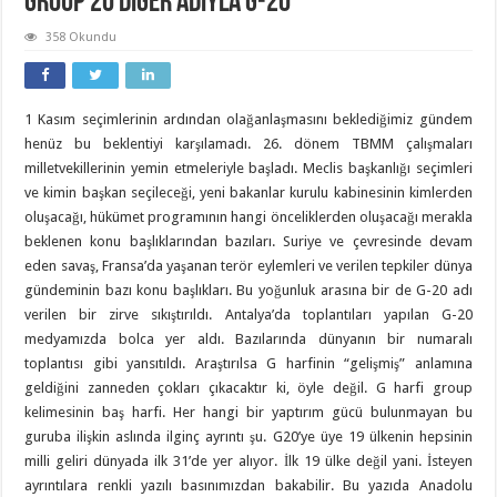
Group 20 Diğer Adıyla G-20
358 Okundu
1 Kasım seçimlerinin ardından olağanlaşmasını beklediğimiz gündem
henüz bu beklentiyi karşılamadı. 26. dönem TBMM çalışmaları
milletvekillerinin yemin etmeleriyle başladı. Meclis başkanlığı seçimleri
ve kimin başkan seçileceği, yeni bakanlar kurulu kabinesinin kimlerden
oluşacağı, hükümet programının hangi önceliklerden oluşacağı merakla
beklenen konu başlıklarından bazıları. Suriye ve çevresinde devam
eden savaş, Fransa’da yaşanan terör eylemleri ve verilen tepkiler dünya
gündeminin bazı konu başlıkları. Bu yoğunluk arasına bir de G-20 adı
verilen bir zirve sıkıştırıldı. Antalya’da toplantıları yapılan G-20
medyamızda bolca yer aldı. Bazılarında dünyanın bir numaralı
toplantısı gibi yansıtıldı. Araştırılsa G harfinin “gelişmiş” anlamına
geldiğini zanneden çokları çıkacaktır ki, öyle değil. G harfi group
kelimesinin baş harfi. Her hangi bir yaptırım gücü bulunmayan bu
guruba ilişkin aslında ilginç ayrıntı şu. G20’ye üye 19 ülkenin hepsinin
milli geliri dünyada ilk 31’de yer alıyor. İlk 19 ülke değil yani. İsteyen
ayrıntılara renkli yazılı basınımızdan bakabilir. Bu yazıda Anadolu