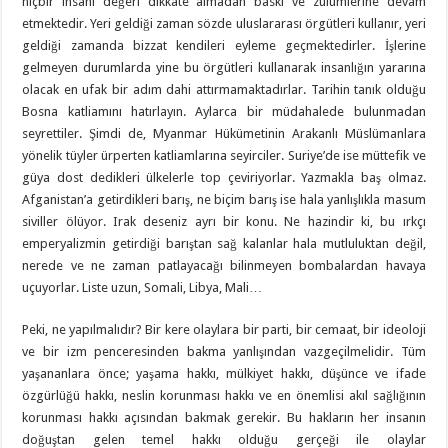
hiçbir insanı değeri dikkate almadan baskı ve zulümlerine devam
etmektedir. Yeri geldiği zaman sözde uluslararası örgütleri kullanır, yeri
geldiği zamanda bizzat kendileri eyleme geçmektedirler. İşlerine
gelmeyen durumlarda yine bu örgütleri kullanarak insanlığın yararına
olacak en ufak bir adım dahi attırmamaktadırlar. Tarihin tanık olduğu
Bosna katliamını hatırlayın. Aylarca bir müdahalede bulunmadan
seyrettiler. Şimdi de, Myanmar Hükümetinin Arakanlı Müslümanlara
yönelik tüyler ürperten katliamlarına seyirciler. Suriye’de ise müttefik ve
güya dost dedikleri ülkelerle top çeviriyorlar. Yazmakla baş olmaz.
Afganistan’a getirdikleri barış, ne biçim barış ise hala yanlışlıkla masum
siviller ölüyor. Irak deseniz ayrı bir konu. Ne hazindir ki, bu ırkçı
emperyalizmin getirdiği barıştan sağ kalanlar hala mutluluktan değil,
nerede ve ne zaman patlayacağı bilinmeyen bombalardan havaya
uçuyorlar. Liste uzun, Somali, Libya, Mali…
Peki, ne yapılmalıdır? Bir kere olaylara bir parti, bir cemaat, bir ideoloji
ve bir izm penceresinden bakma yanlışından vazgeçilmelidir. Tüm
yaşananlara önce; yaşama hakkı, mülkiyet hakkı, düşünce ve ifade
özgürlüğü hakkı, neslin korunması hakkı ve en önemlisi akıl sağlığının
korunması hakkı açısından bakmak gerekir. Bu hakların her insanın
doğuştan gelen temel hakkı olduğu gerçeği ile olaylar