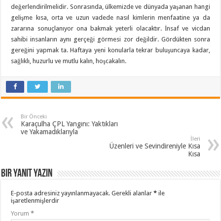
değerlendirilmelidir. Sonrasında, ülkemizde ve dünyada yaşanan hangi
gelişme kısa, orta ve uzun vadede nasıl kimlerin menfaatine ya da
zararına sonuçlanıyor ona bakmak yeterli olacaktır. İnsaf ve vicdan
sahibi insanların aynı gerçeği görmesi zor değildir. Gördükten sonra
gereğini yapmak ta. Haftaya yeni konularla tekrar buluşuncaya kadar,
sağlıklı, huzurlu ve mutlu kalın, hoşcakalın.
Bir Önceki
Karaçulha ÇPL Yangını: Yaktıkları
ve Yakamadıklarıyla
İleri
Üzenleri ve Sevindireniyle Kısa
Kısa
Bir yanıt yazın
E-posta adresiniz yayınlanmayacak.
Gerekli alanlar
*
ile
işaretlenmişlerdir
Yorum
*