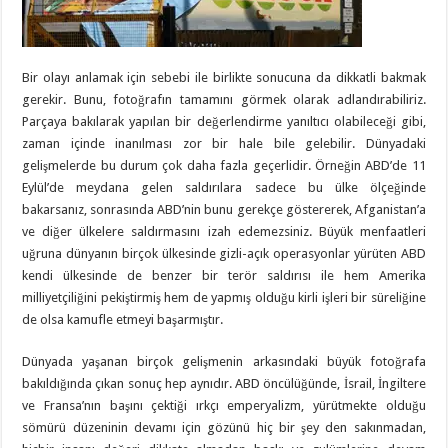
Bir olayı anlamak için sebebi ile birlikte sonucuna da dikkatli bakmak
gerekir. Bunu, fotoğrafın tamamını görmek olarak adlandırabiliriz.
Parçaya bakılarak yapılan bir değerlendirme yanıltıcı olabileceği gibi,
zaman içinde inanılması zor bir hale bile gelebilir. Dünyadaki
gelişmelerde bu durum çok daha fazla geçerlidir. Örneğin ABD’de 11
Eylül’de meydana gelen saldırılara sadece bu ülke ölçeğinde
bakarsanız, sonrasında ABD’nin bunu gerekçe göstererek, Afganistan’a
ve diğer ülkelere saldırmasını izah edemezsiniz. Büyük menfaatleri
uğruna dünyanın birçok ülkesinde gizli-açık operasyonlar yürüten ABD
kendi ülkesinde de benzer bir terör saldırısı ile hem Amerika
milliyetçiliğini pekiştirmiş hem de yapmış olduğu kirli işleri bir süreliğine
de olsa kamufle etmeyi başarmıştır.
Dünyada yaşanan birçok gelişmenin arkasındaki büyük fotoğrafa
bakıldığında çıkan sonuç hep aynıdır. ABD öncülüğünde, İsrail, İngiltere
ve Fransa’nın başını çektiği ırkçı emperyalizm, yürütmekte olduğu
sömürü düzeninin devamı için gözünü hiç bir şey den sakınmadan,