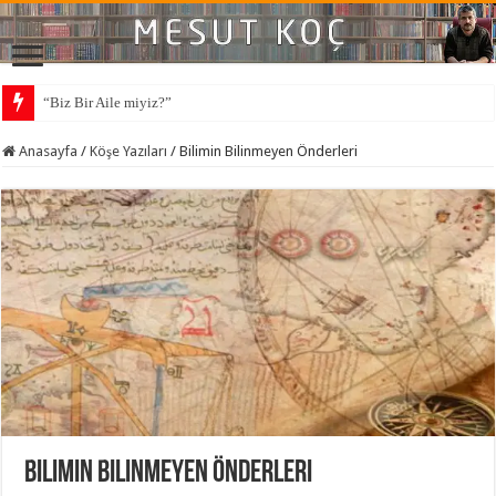
“Biz Bir Aile miyiz?”
Yapay Gündemlerden Gerçeğin Ne Olduğu Unutuldu
Anasayfa
/
Köşe Yazıları
/
Bilimin Bilinmeyen Önderleri
Bilimin Bilinmeyen Önderleri