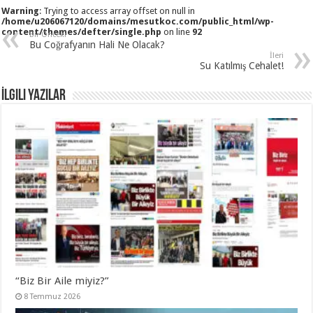
Warning
: Trying to access array offset on null in
/home/u206067120/domains/mesutkoc.com/public_html/wp-
content/themes/defter/single.php
on line
92
Bir Önceki
Bu Coğrafyanın Hali Ne Olacak?
İleri
Su Katılmış Cehalet!
İlgili Yazılar
“Biz Bir Aile miyiz?”
8 Temmuz 2026