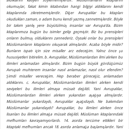
aldıklarını katiyen söylememişlerdir. Müslümanların kitaplarını
okumuşlar, fakat kimin kitabından hangi bilgiyi aldıklarını kendi
kitaplarında zikretmemişlerdir. Diğer Avrupalılar bu kitapları
okudukları zaman, o adam bunu kendi yazmış zannetmişlerdir. Böyle
bir takım yanlış yere büyütülmüş insanlar var Avrupa’da. Bizim
kitaplarımıza bugün bu isimler gelip geçmiştir. Biz bu prensipleri
onların bulmuş olduklarını zannederiz. Oysaki onlar bu prensipleri
Müslümanların kitaplarını okuyarak almışlardır. Acaba böyle midir?
Bunların ispatı için size misaller arz edeceğim. Yalnız önce şu
hususiyetleri bitirelim. b. Avrupalılar, Müslümanlardan ilmi alırken bu
ilimleri anlamadan almışlardır. Bizim bugün büyük gördüğümüz
Avrupalı muhterem insanlar nasıl anlamazlar, nasıl olur efendim?
Şimdi misaller vereceğim. Hep beraber göreceğiz, anlamadan
aldıklarını. c. Avrupalılar, Müslümanlardan ilimleri alırken kendi
seviyeleri bu ilimleri almaya müsait değildi. Yani Avrupalılar,
Müslümanlardan ilimleri alırken yukarıdan aşağıya almışlardır.
Müslümanlar yukardaydı, Avrupalılar aşağıdaydı. Ne bakımdan
Müslümanlar yukarıdaydı? Avrupalılar, bu ilimleri alırken önce
lisanları bu ilimleri almağa müsait değildi. Müslüman kitaplarındaki
mefhumları kavrayamıyorlardı. 14. asırda tercüme ettikleri bir
kitaptaki mefhumları ancak 18. asırda anlamağa başlamışlardır. Yani