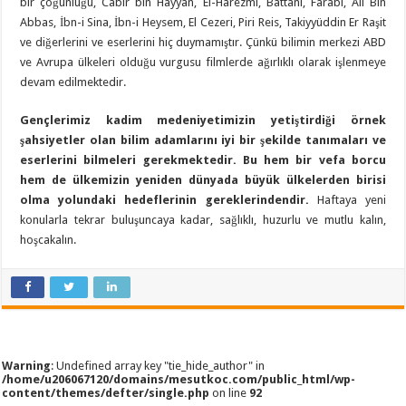
bir çoğunluğu, Cabir bin Hayyan, El-Harezmi, Battani, Farabi, Ali Bin
Abbas, İbn-i Sina, İbn-i Heysem, El Cezeri, Piri Reis, Takiyyüddin Er Raşit
ve diğerlerini ve eserlerini hiç duymamıştır. Çünkü bilimin merkezi ABD
ve Avrupa ülkeleri olduğu vurgusu filmlerde ağırlıklı olarak işlenmeye
devam edilmektedir.
Gençlerimiz kadim medeniyetimizin yetiştirdiği örnek
şahsiyetler olan bilim adamlarını iyi bir şekilde tanımaları ve
eserlerini bilmeleri gerekmektedir. Bu hem bir vefa borcu
hem de ülkemizin yeniden dünyada büyük ülkelerden birisi
olma yolundaki hedeflerinin gereklerindendir.
Haftaya yeni
konularla tekrar buluşuncaya kadar, sağlıklı, huzurlu ve mutlu kalın,
hoşcakalın.
Warning
: Undefined array key "tie_hide_author" in
/home/u206067120/domains/mesutkoc.com/public_html/wp-
content/themes/defter/single.php
on line
92