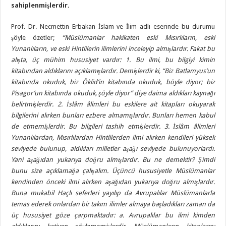
sahiplenmişlerdir.
Prof. Dr. Necmettin Erbakan İslam ve İlim adlı eserinde bu durumu
şöyle özetler;
“Müslümanlar hakikaten eski Mısırlıların, eski
Yunanlıların, ve eski Hintlilerin ilimlerini inceleyip almışlardır. Fakat bu
alışta, üç mühim hususiyet vardır: 1. Bu ilmi, bu bilgiyi kimin
kitabından aldıklarını açıklamışlardır. Demişlerdir ki, “Biz Batlamyus’un
kitabında okuduk, biz Öklid’in kitabında okuduk, böyle diyor; biz
Pisagor’un kitabında okuduk, şöyle diyor” diye daima aldıkları kaynağı
belirtmişlerdir. 2. İslâm âlimleri bu eskilere ait kitapları okuyarak
bilgilerini alırken bunları ezbere almamışlardır. Bunları hemen kabul
de etmemişlerdir. Bu bilgileri tashih etmişlerdir. 3. İslâm âlimleri
Yunanlılardan, Mısırlılardan Hintlilerden ilmi alırken kendileri yüksek
seviyede bulunup, aldıkları milletler aşağı seviyede bulunuyorlardı.
Yani aşağıdan yukarıya doğru almışlardır. Bu ne demektir? Şimdi
bunu size açıklamağa çalışalım. Üçüncü hususiyetle Müslümanlar
kendinden önceki ilmi alırken aşağıdan yukarıya doğru almışlardır.
Buna mukabil Haçlı seferleri yayılıp da Avrupalılar Müslümanlarla
temas ederek onlardan bir takım ilimler almaya başladıkları zaman da
üç hususiyet göze çarpmaktadır: a. Avrupalılar bu ilmi kimden