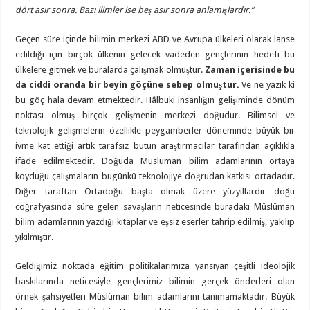
dört asır sonra. Bazı ilimler ise beş asır sonra anlamışlardır.”
Geçen süre içinde bilimin merkezi ABD ve Avrupa ülkeleri olarak lanse
edildiği için birçok ülkenin gelecek vadeden gençlerinin hedefi bu
ülkelere gitmek ve buralarda çalışmak olmuştur.
Zaman içerisinde bu
da ciddi oranda bir beyin göçüne sebep olmuştur.
Ve ne yazık ki
bu göç hala devam etmektedir. Hâlbuki insanlığın gelişiminde dönüm
noktası olmuş birçok gelişmenin merkezi doğudur. Bilimsel ve
teknolojik gelişmelerin özellikle peygamberler döneminde büyük bir
ivme kat ettiği artık tarafsız bütün araştırmacılar tarafından açıklıkla
ifade edilmektedir. Doğuda Müslüman bilim adamlarının ortaya
koyduğu çalışmaların bugünkü teknolojiye doğrudan katkısı ortadadır.
Diğer taraftan Ortadoğu başta olmak üzere yüzyıllardır doğu
coğrafyasında süre gelen savaşların neticesinde buradaki Müslüman
bilim adamlarının yazdığı kitaplar ve eşsiz eserler tahrip edilmiş, yakılıp
yıkılmıştır.
Geldiğimiz noktada eğitim politikalarımıza yansıyan çeşitli ideolojik
baskılarında neticesiyle gençlerimiz bilimin gerçek önderleri olan
örnek şahsiyetleri Müslüman bilim adamlarını tanımamaktadır. Büyük