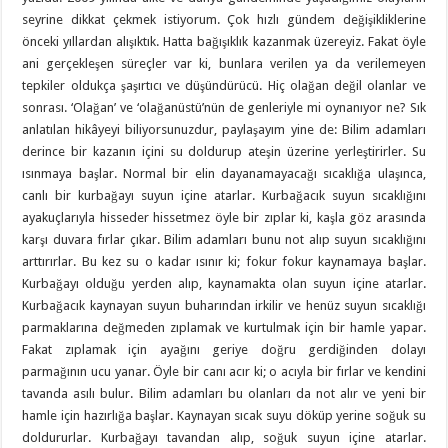
seyrine dikkat çekmek istiyorum. Çok hızlı gündem değişikliklerine
önceki yıllardan alışıktık. Hatta bağışıklık kazanmak üzereyiz. Fakat öyle
ani gerçekleşen süreçler var ki, bunlara verilen ya da verilemeyen
tepkiler oldukça şaşırtıcı ve düşündürücü. Hiç olağan değil olanlar ve
sonrası. ‘Olağan’ ve ‘olağanüstü’nün de genleriyle mi oynanıyor ne? Sık
anlatılan hikâyeyi biliyorsunuzdur, paylaşayım yine de: Bilim adamları
derince bir kazanın içini su doldurup ateşin üzerine yerleştirirler. Su
ısınmaya başlar. Normal bir elin dayanamayacağı sıcaklığa ulaşınca,
canlı bir kurbağayı suyun içine atarlar. Kurbağacık suyun sıcaklığını
ayakuçlarıyla hisseder hissetmez öyle bir zıplar ki, kaşla göz arasında
karşı duvara fırlar çıkar. Bilim adamları bunu not alıp suyun sıcaklığını
arttırırlar. Bu kez su o kadar ısınır ki; fokur fokur kaynamaya başlar.
Kurbağayı olduğu yerden alıp, kaynamakta olan suyun içine atarlar.
Kurbağacık kaynayan suyun buharından irkilir ve henüz suyun sıcaklığı
parmaklarına değmeden zıplamak ve kurtulmak için bir hamle yapar.
Fakat zıplamak için ayağını geriye doğru gerdiğinden dolayı
parmağının ucu yanar. Öyle bir canı acır ki; o acıyla bir fırlar ve kendini
tavanda asılı bulur. Bilim adamları bu olanları da not alır ve yeni bir
hamle için hazırlığa başlar. Kaynayan sıcak suyu döküp yerine soğuk su
doldururlar. Kurbağayı tavandan alıp, soğuk suyun içine atarlar.