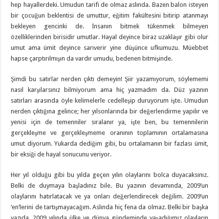
hep hayallerdeki. Umudun tarifi de olmaz aslında. Bazen balon isteyen
bir çocuğun beklentisi de umuttur, eğitim fakültesini bitirip atanmayı
bekleyen gencinki de. İnsanın bitmek tükenmek bilmeyen
özelliklerinden birisidir umutlar. Hayal deyince biraz uzaklaşır gibi olur
umut ama ümit deyince sarıverir yine düşünce ufkumuzu. Müebbet
hapse çarptırılmışın da vardır umudu, bedenen bitmişinde.
Şimdi bu satırlar nerden çıktı demeyin! Şiir yazamıyorum, söylememi
nasıl karşılarsınız bilmiyorum ama hiç yazmadım da. Düz yazının
satırları arasında öyle kelimelerle cedelleşip duruyorum işte. Umudun
nerden çıktığına gelince; her yılsonlarında bir değerlendirme yapılır ve
yenisi için de temenniler sıralanır ya, işte ben, bu temennilerin
gerçekleşme ve gerçekleşmeme oranının toplamının ortalamasına
umut diyorum. Yukarda dediğim gibi, bu ortalamanın bir fazlası ümit,
bir eksiği de hayal sonucunu veriyor.
Her yıl olduğu gibi bu yılda geçen yılın olaylarını bolca duyacaksınız.
Belki de duymaya başladınız bile. Bu yazının devamında, 2009’un
olaylarını hatırlatacak ve ya onları değerlendirecek değilim. 2009’un
‘en’lerini de tartışmayacağım. Aslında hiç fena da olmaz. Belki bir başka
yazıda. 2009 yılında ülke ve dünya gündeminde yaşadığımız olayların