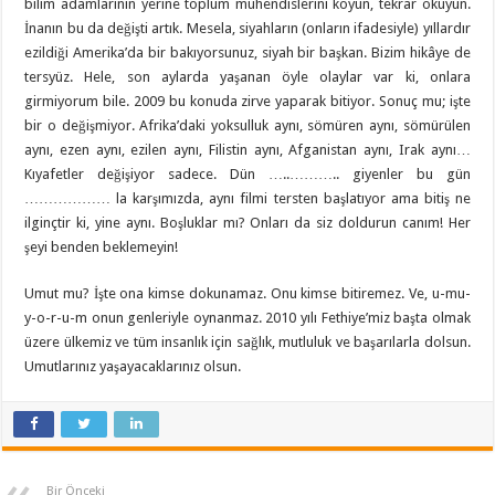
bilim adamlarının yerine toplum mühendislerini koyun, tekrar okuyun.
İnanın bu da değişti artık. Mesela, siyahların (onların ifadesiyle) yıllardır
ezildiği Amerika’da bir bakıyorsunuz, siyah bir başkan. Bizim hikâye de
tersyüz. Hele, son aylarda yaşanan öyle olaylar var ki, onlara
girmiyorum bile. 2009 bu konuda zirve yaparak bitiyor. Sonuç mu; işte
bir o değişmiyor. Afrika’daki yoksulluk aynı, sömüren aynı, sömürülen
aynı, ezen aynı, ezilen aynı, Filistin aynı, Afganistan aynı, Irak aynı…
Kıyafetler değişiyor sadece. Dün …..……….. giyenler bu gün
……………… la karşımızda, aynı filmi tersten başlatıyor ama bitiş ne
ilginçtir ki, yine aynı. Boşluklar mı? Onları da siz doldurun canım! Her
şeyi benden beklemeyin!
Umut mu? İşte ona kimse dokunamaz. Onu kimse bitiremez. Ve, u-mu-
y-o-r-u-m onun genleriyle oynanmaz. 2010 yılı Fethiye’miz başta olmak
üzere ülkemiz ve tüm insanlık için sağlık, mutluluk ve başarılarla dolsun.
Umutlarınız yaşayacaklarınız olsun.
Bir Önceki