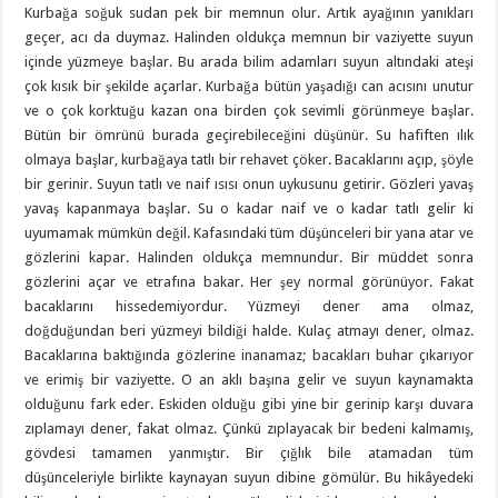
Kurbağa soğuk sudan pek bir memnun olur. Artık ayağının yanıkları
geçer, acı da duymaz. Halinden oldukça memnun bir vaziyette suyun
içinde yüzmeye başlar. Bu arada bilim adamları suyun altındaki ateşi
çok kısık bir şekilde açarlar. Kurbağa bütün yaşadığı can acısını unutur
ve o çok korktuğu kazan ona birden çok sevimli görünmeye başlar.
Bütün bir ömrünü burada geçirebileceğini düşünür. Su hafiften ılık
olmaya başlar, kurbağaya tatlı bir rehavet çöker. Bacaklarını açıp, şöyle
bir gerinir. Suyun tatlı ve naif ısısı onun uykusunu getirir. Gözleri yavaş
yavaş kapanmaya başlar. Su o kadar naif ve o kadar tatlı gelir ki
uyumamak mümkün değil. Kafasındaki tüm düşünceleri bir yana atar ve
gözlerini kapar. Halinden oldukça memnundur. Bir müddet sonra
gözlerini açar ve etrafına bakar. Her şey normal görünüyor. Fakat
bacaklarını hissedemiyordur. Yüzmeyi dener ama olmaz,
doğduğundan beri yüzmeyi bildiği halde. Kulaç atmayı dener, olmaz.
Bacaklarına baktığında gözlerine inanamaz; bacakları buhar çıkarıyor
ve erimiş bir vaziyette. O an aklı başına gelir ve suyun kaynamakta
olduğunu fark eder. Eskiden olduğu gibi yine bir gerinip karşı duvara
zıplamayı dener, fakat olmaz. Çünkü zıplayacak bir bedeni kalmamış,
gövdesi tamamen yanmıştır. Bir çığlık bile atamadan tüm
düşünceleriyle birlikte kaynayan suyun dibine gömülür. Bu hikâyedeki