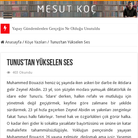
Yapay Gündemlerden Gerçeğin Ne Olduğu Unutuldu
Anasayfa
/
Köşe Yazıları
/
Tunus’tan Yükselen Ses
Tunus’tan Yükselen Ses
403 Okundu
Muhammed Bouazizi henüz üç yaşında iken askeri bir darbe ile iktidara
gelir Zeynel Abidin. 23 yıl, son yüzyılın modası yumuşak diktatörlük ile
idare eder Tunus’u. ‘İdare’ derken, halkın refahı ve mutluluğu için
yönetmek değil geçiştirmek, keyfine göre zalimane bir şekilde
sürdürmek. 23 yıl hızla geçerken Zeynel Abidin ve yakınları zenginleşir
fakat Tunus halkı fakirleşir. Temel hak ve özgürlükleri çok görür halka.
O kadar ileri gider ki sokakta yasaklatır başörtüsünü ve ününe ün katar
muhalefete tahammülsüzlüğüyle. Yokluğun pençesinde yaşayan
Muhammed Bouazizi 26 yaşına gelmiştir, diplomalı ama işsiz. Yasemin