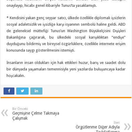
onaylayıp, hicabı genel itibariyle Tunus’ta yasaklamıştı.
* Kendisini yakan genç seyyar satıcı, ülkede özellikle diplomalı işsizlerin
sosyal adaletsizlik ve işsizliğe karşı isyanının sembolü haline geldi. ABD
de geleneksel müttefiği Tunus’un Washington Büyükelçisini Dışişleri
Bakanlığına çağırarak, bu ülkedeki sosyal karışıklıktan “endişe”
duyduğunu bildirmiş ve bireysel özgürlüklere, özellikle internete erişim
konusunda saygı gösterilmesini istemişti.
İnsanların insan oldukları için hak ettikleri huzur, barış ve saadet dolu
bir dünyada yaşamaları temennisiyle yeni yazılarda buluşuncaya kadar
hoşcakalın.
Bir Önceki
Geçmişine Çelme Takmaya
Çalışmak
İleri
Örgütlenme Diğer Adıyla
Teşkilatlanma