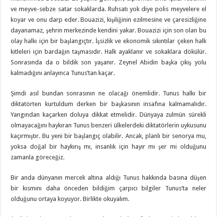
ve meyve-sebze satar sokaklarda. Ruhsatı yok diye polis meyvelere el
koyar ve onu darp eder. Bouazizi, kişiliğinin ezilmesine ve çaresizliğine
dayanamaz, şehrin merkezinde kendini yakar. Bouazizi için son olan bu
olay halkı için bir başlangıçtır. İşsizlik ve ekonomik sıkıntılar çeken halk
kitleleri için bardağın taşmasıdır. Halk ayaklanır ve sokaklara dökülür.
Sonrasında da o bildik son yaşanır. Zeynel Abidin başka çıkış yolu
kalmadığını anlayınca Tunus’tan kaçar.
Şimdi asıl bundan sonrasının ne olacağı önemlidir. Tunus halkı bir
diktatörten kurtuldum derken bir başkasının insafına kalmamalıdır.
Yangından kaçarken doluya dikkat etmelidir. Dünyaya zulmün sürekli
olmayacağını haykıran Tunus benzeri ülkelerdeki diktatörlerin uykusunu
kaçırmıştır. Bu yeni bir başlangıç olabilir. Ancak, planlı bir senorya mu,
yoksa doğal bir haykırış mı, insanlık için hayır mı şer mi olduğunu
zamanla göreceğiz.
Bir anda dünyanın mercek altına aldığı Tunus hakkında basına düşen
bir kısmını daha önceden bildiğim çarpıcı bilgiler Tunus’ta neler
olduğunu ortaya koyuyor. Birlikte okuyalım.