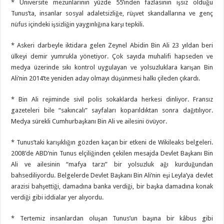
* Üniversite mezunlarının yüzde 55’inden fazlasının işsiz olduğu
Tunus’ta, insanlar sosyal adaletsizliğe, rüşvet skandallarına ve genç
nüfus içindeki işsizliğin yaygınlığına karşı tepkili.
* Askeri darbeyle iktidara gelen Zeynel Abidin Bin Ali 23 yıldan beri
ülkeyi demir yumrukla yönetiyor. Çok sayıda muhalifi hapseden ve
medya üzerinde sıkı kontrol uygulayan ve yolsuzluklara karışan Bin
Ali’nin 2014’te yeniden aday olmayı düşünmesi halkı çileden çıkardı.
* Bin Ali rejiminde sivil polis sokaklarda herkesi dinliyor. Fransız
gazeteleri bile “sakıncalı” sayfaları koparıldıktan sonra dağıtılıyor.
Medya sürekli Cumhurbaşkanı Bin Ali ve ailesini övüyor.
* Tunus’taki karışıklığın gözden kaçan bir etkeni de Wikileaks belgeleri.
2008’de ABD’nin Tunus elçiliğinden çekilen mesajda Devlet Başkanı Bin
Ali ve ailesinin “mafya tarzı” bir yolsuzluk ağı kurduğundan
bahsediliyordu. Belgelerde Devlet Başkanı Bin Ali’nin eşi Leyla’ya devlet
arazisi bahşettiği, damadına banka verdiği, bir başka damadına konak
verdiği gibi iddialar yer alıyordu.
* Tertemiz insanlardan oluşan Tunus’un başına bir kâbus gibi