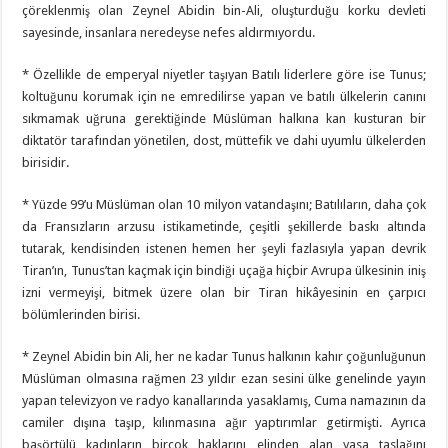
çöreklenmiş olan Zeynel Abidin bin-Ali, oluşturduğu korku devleti
sayesinde, insanlara neredeyse nefes aldırmıyordu.
* Özellikle de emperyal niyetler taşıyan Batılı liderlere göre ise Tunus;
koltuğunu korumak için ne emredilirse yapan ve batılı ülkelerin canını
sıkmamak uğruna gerektiğinde Müslüman halkına kan kusturan bir
diktatör tarafından yönetilen, dost, müttefik ve dahi uyumlu ülkelerden
birisidir.
* Yüzde 99’u Müslüman olan 10 milyon vatandaşını; Batılıların, daha çok
da Fransızların arzusu istikametinde, çeşitli şekillerde baskı altında
tutarak, kendisinden istenen hemen her şeyli fazlasıyla yapan devrik
Tiran’ın, Tunus’tan kaçmak için bindiği uçağa hiçbir Avrupa ülkesinin iniş
izni vermeyişi, bitmek üzere olan bir Tiran hikâyesinin en çarpıcı
bölümlerinden birisi.
* Zeynel Abidin bin Ali, her ne kadar Tunus halkının kahır çoğunluğunun
Müslüman olmasına rağmen 23 yıldır ezan sesini ülke genelinde yayın
yapan televizyon ve radyo kanallarında yasaklamış, Cuma namazının da
camiler dışına taşıp, kılınmasına ağır yaptırımlar getirmişti. Ayrıca
başörtülü kadınların birçok haklarını elinden alan yasa taslağını