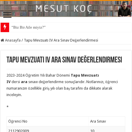
“Biz Bir Aile miyiz?”
Anasayfa
/
Tapu Mevzuatı IV Ara Sınav Değerlendirmesi
Tapu Mevzuatı IV Ara Sınav Değerlendirmesi
2023-2024 Öğretim Yılı Bahar Dönemi
Tapu Mevzuatı
IV
dersi
ara
sınavı değerlendirme sonuçlarıdır. Notlarınızı, öğrenci
numaranızın özellikle giriş yılı olan baş tarafını da dikkate alarak
inceleyin.
*
Öğrenci No
Ara Sınav
2112902009
10