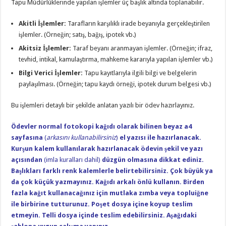
Tapu Müdürlüklerinde yapılan işlemler üç başlık altında toplanabilir.
Akitli İşlemler:
Tarafların karşılıklı irade beyanıyla gerçekleştirilen
işlemler. (Örneğin; satış, bağış, ipotek vb.)
Akitsiz İşlemler:
Taraf beyanı aranmayan işlemler. (Örneğin; ifraz,
tevhid, intikal, kamulaştırma, mahkeme kararıyla yapılan işlemler vb.)
Bilgi Verici İşlemler:
Tapu kayıtlarıyla ilgili bilgi ve belgelerin
paylaşılması. (Örneğin; tapu kaydı örneği, ipotek durum belgesi vb.)
Bu işlemleri detaylı bir şekilde anlatan yazılı bir ödev hazırlayınız.
Ödevler normal fotokopi kağıdı olarak bilinen beyaz a4
sayfasına
(
arkasını kullanabilirsiniz
)
el yazısı ile hazırlanacak.
Kurşun kalem kullanılarak hazırlanacak ödevin şekil ve yazı
açısından
(imla kuralları dahil)
düzgün olmasına dikkat ediniz.
Başlıkları farklı renk kalemlerle belirtebilirsiniz. Çok büyük ya
da çok küçük yazmayınız. Kağıdı arkalı önlü kullanın. Birden
fazla kağıt kullanacağınız için mutlaka zımba veya topluiğne
ile birbirine tutturunuz. Poşet dosya içine koyup teslim
etmeyin. Telli dosya içinde teslim edebilirsiniz. Aşağıdaki