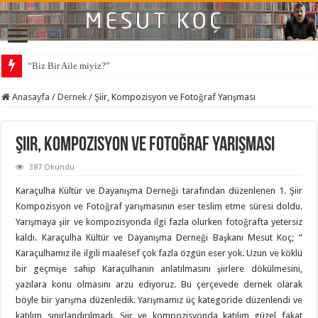
“Biz Bir Aile miyiz?”
Anasayfa
/
Dernek
/
Şiir, Kompozisyon ve Fotoğraf Yarışması
Şiir, Kompozisyon ve Fotoğraf Yarışması
387 Okundu
Karaçulha Kültür ve Dayanışma Derneği tarafından düzenlenen 1. Şiir
Kompozisyon ve Fotoğraf yarışmasının eser teslim etme süresi doldu.
Yarışmaya şiir ve kompozisyonda ilgi fazla olurken fotoğrafta yetersiz
kaldı. Karaçulha Kültür ve Dayanışma Derneği Başkanı Mesut Koç; ”
Karaçulhamız ile ilgili maalesef çok fazla özgün eser yok. Uzun ve köklü
bir geçmişe sahip Karaçulhanın anlatılmasını şiirlere dökülmesini,
yazılara konu olmasını arzu ediyoruz. Bu çerçevede dernek olarak
böyle bir yarışma düzenledik. Yarışmamız üç kategoride düzenlendi ve
katılım sınırlandırılmadı. Şiir ve kompozisyonda katılım güzel fakat