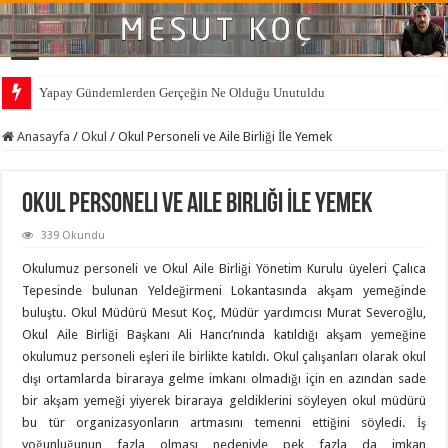
Yapay Gündemlerden Gerçeğin Ne Olduğu Unutuldu
Anasayfa
/
Okul
/
Okul Personeli ve Aile Birliği İle Yemek
Okul Personeli ve Aile Birliği İle Yemek
339 Okundu
Okulumuz personeli ve Okul Aile Birliği Yönetim Kurulu üyeleri Çalıca
Tepesinde bulunan Yeldeğirmeni Lokantasında akşam yemeğinde
buluştu. Okul Müdürü Mesut Koç, Müdür yardımcısı Murat Severoğlu,
Okul Aile Birliği Başkanı Ali Hancı’nında katıldığı akşam yemeğine
okulumuz personeli eşleri ile birlikte katıldı. Okul çalışanları olarak okul
dışı ortamlarda biraraya gelme imkanı olmadığı için en azından sade
bir akşam yemeği yiyerek biraraya geldiklerini söyleyen okul müdürü
bu tür organizasyonların artmasını temenni ettiğini söyledi. İş
yoğunluğunun fazla olması nedeniyle pek fazla da imkan