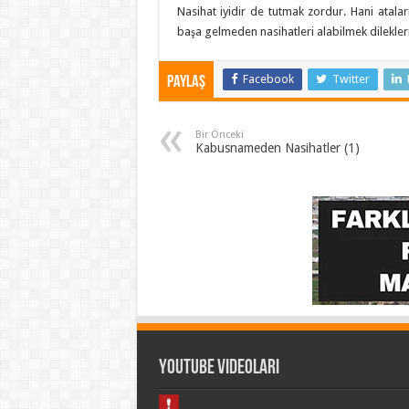
Nasihat iyidir de tutmak zordur. Hani atalar
başa gelmeden nasihatleri alabilmek dilekleri
Facebook
Twitter
Paylaş
Bir Önceki
Kabusnameden Nasihatler (1)
Youtube Videoları