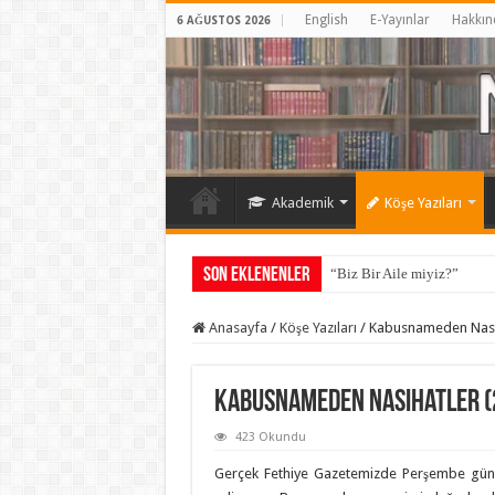
English
E-Yayınlar
Hakkın
6 AĞUSTOS 2026
Akademik
Köşe Yazıları
Son Eklenenler
“Biz Bir Aile miyiz?”
Anasayfa
/
Köşe Yazıları
/
Kabusnameden Nasih
Kabusnameden Nasihatler (
423 Okundu
Gerçek Fethiye Gazetemizde Perşembe günl