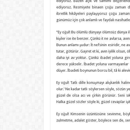
ediyoruz. Bazen açık ve samimi değerlendi
ediyoruz. Resmiyete binaen çoğu zaman d
ibretlik hikâyeleri paylaşıyoruz çoğu zama
günümüz için çok anlamlı ve faydalı nasihat
“Ey oğul! Bu ölümlü dünyayı ölümsüz dünya ile
kişiler ise ite benzer. Çünkü it ne avlarsa, avı
Bunun anlamı şudur: İt nefsinin esiridir, ne 
tutar, götürür. Gayret et ki, avın iyilik olsun,
daha iyi av yoktur. Çünkü ibadet yoluna gir
derece yükselir. İbadet yoluna varmayanlar d
düşer. İbadeti boynunun borcu bil, tâ ki alevi
Ey oğul! Tatlı dille konuşmayı alışkanlık halin
olur.’ Ne kadar tatlı söylersen söyle, sözün 
güzel de olsa acı ve çirkin görünür. Seni 
Halka güzel sözler söyle ki, güzel cevaplar işit
Ey oğul! Kimsenin üzüntüsüne sevinme, böy
zulmetme, adalet göster, böylece sen de, se