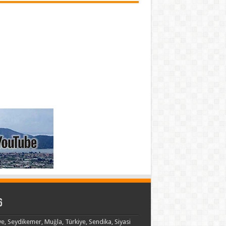
6
ye, Seydikemer, Muğla, Türkiye, Sendika, Siyasi