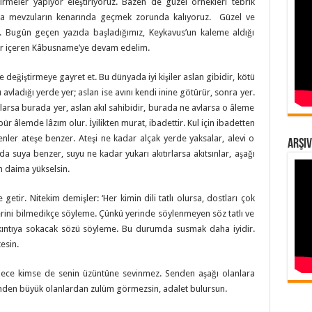
rmeler yapıyor eleştiriyoruz. Bazen de güzel örnekleri tebrik
a mevzuların kenarında geçmek zorunda kalıyoruz. Güzel ve
n. Bugün geçen yazıda başladığımız, Keykavus’un kaleme aldığı
ler içeren Kâbusname’ye devam edelim.
 değiştirmeye gayret et. Bu dünyada iyi kişiler aslan gibidir, kötü
nı avladığı yerde yer; aslan ise avını kendi inine götürür, sonra yer.
avlarsa burada yer, aslan akıl sahibidir, burada ne avlarsa o âleme
 öbür âlemde lâzım olur. İyilikten murat, ibadettir. Kul için ibadetten
enler ateşe benzer. Ateşi ne kadar alçak yerde yaksalar, alevi o
Arşiv
a suya benzer, suyu ne kadar yukarı akıtırlarsa akıtsınlar, aşağı
n daima yükselsin.
e getir. Nitekim demişler: ‘Her kimin dili tatlı olursa, dostları çok
yerini bilmedikçe söyleme. Çünkü yerinde söylenmeyen söz tatlı ve
sıkıntıya sokacak sözü söyleme. Bu durumda susmak daha iyidir.
esin.
lece kimse de senin üzüntüne sevinmez. Senden aşağı olanlara
nden büyük olanlardan zulüm görmezsin, adalet bulursun.