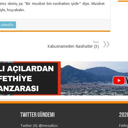
ımız demiş ya; “Bir musibet bin nasihatten iyidir” diye. Musibet
yle, hoşcakalın.
LinkedIn
İleri
Kabusnameden Nasihatler (3)
Twitter Gündemi
202
Twitter (X): @mesutkoc
Fethi