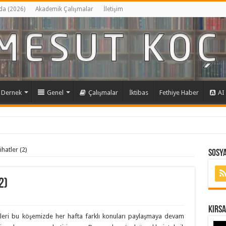
da (2026)
Akademik Çalışmalar
İletişim
Dernek
Genel
Çalışmalar
İktibas
Fethiye Haber
AI
atler (2)
Sosya
2)
Kırs
eri bu köşemizde her hafta farklı konuları paylaşmaya devam