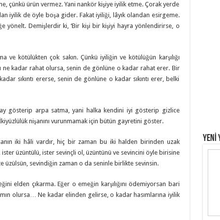
, çünkü ürün vermez. Yani nankör kişiye iyilik etme. Çorak yerde
n iyilik de öyle boşa gider. Fakat iyiliği, lâyık olandan esirgeme.
e yönelt. Demişlerdir ki, ‘Bir kişi bir kişiyi hayra yönlendirirse, o
ma ve kötülükten çok sakın. Çünkü iyiliğin ve kötülüğün karşılığı
nlü ne kadar rahat olursa, senin de gönlüne o kadar rahat erer. Bir
kadar sıkıntı ererse, senin de gönlüne o kadar sıkıntı erer, belki
y gösterip arpa satma, yani halka kendini iyi gösterip gizlice
. İkiyüzlülük nişanını vurunmamak için bütün gayretini göster.
YENİ 
nın iki hâli vardır, hiç bir zaman bu iki halden birinden uzak
, ister üzüntülü, ister sevinçli ol, üzüntünü ve sevincini öyle birisine
e üzülsün, sevindiğin zaman o da seninle birlikte sevinsin.
eğini elden çıkarma. Eğer o emeğin karşılığını ödemiyorsan bari
mın olursa… Ne kadar elinden gelirse, o kadar hasımlarına iyilik