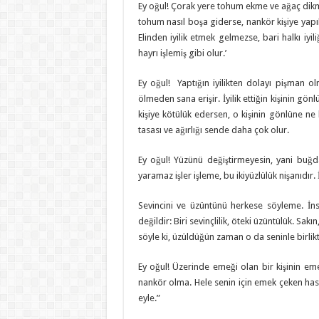
Ey oğul! Çorak yere tohum ekme ve ağaç dikme
tohum nasıl boşa giderse, nankör kişiye yapıla
Elinden iyilik etmek gelmezse, bari halkı iyiliğ
hayrı işlemiş gibi olur.’
Ey oğul! Yaptığın iyilikten dolayı pişman ol
ölmeden sana erişir. İyilik ettiğin kişinin gö
kişiye kötülük edersen, o kişinin gönlüne ne 
tasası ve ağırlığı sende daha çok olur.
Ey oğul! Yüzünü değiştirmeyesin, yani buğda
yaramaz işler işleme, bu ikiyüzlülük nişanıdır
Sevincini ve üzüntünü herkese söyleme. İnsa
değildir: Biri sevinçlilik, öteki üzüntülük. Sakın
söyle ki, üzüldüğün zaman o da seninle birlikt
Ey oğul! Üzerinde emeği olan bir kişinin em
nankör olma. Hele senin için emek çeken has
eyle.”