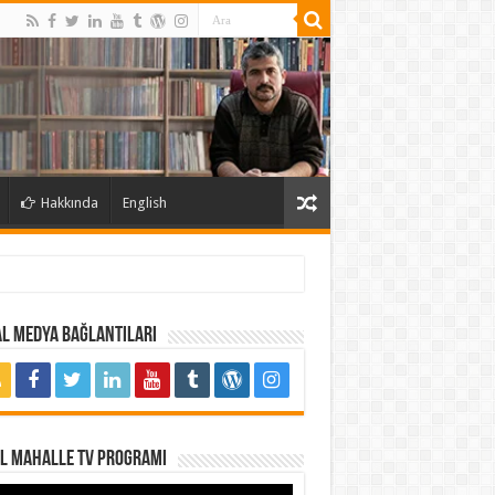
Hakkında
English
l Medya Bağlantıları
al Mahalle TV Programı