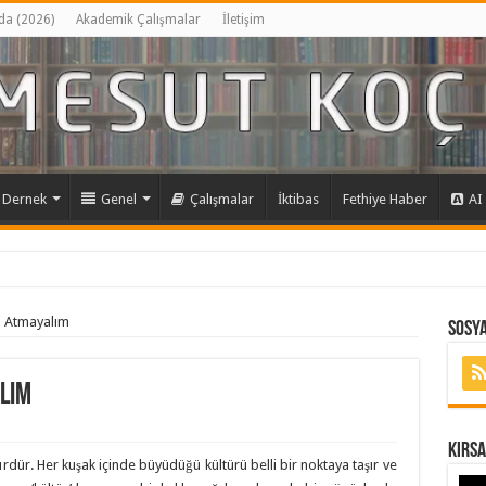
da (2026)
Akademik Çalışmalar
İletişim
Dernek
Genel
Çalışmalar
İktibas
Fethiye Haber
AI
mi Atmayalım
Sosya
alım
Kırs
rdür. Her kuşak içinde büyüdüğü kültürü belli bir noktaya taşır ve