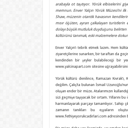
arabayla ot taşıtıyor. Yörük elbiselerini g
memnun. Enver Yalçın Yörük Müzesi’ni ilk d
Shaw, müzenin otantik havasının kendilerini
mısır öğüten, ayran çalkalayan turistlerin
dolayı büyük mutluluk duyduğunu belirten 
kültürünü tanımak, eski malzemelere dokuna
Enver Yalçın’ı tebrik etmek lazım. Hem kült
ziyaretçilerine sunarken, bir taraftan da geç
kendinden bir şeyler bulabileceği bir ye
www.yalcinapart.com sitesine uğrayabilirsini
Yörük kültürü denilince, Ramazan Kıvrak’ı,
değilim. Çalış’ta bulunan İsmail Uzunoğlu’n
oluşan ender bir müze. Atalarımızın kullandı
sizi geçmişe taşıyacak bir ortam. Yıllarını bu
harmanlayarak parçayı tamamlıyor. Sahip çık
zamanın tanıkları bu eşyaların ol
www.fethiyeyorukcadirlari.com adresinden bu mü