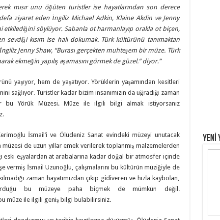
iyerek mısır unu öğüten turistler ise hayatlarından son derece
efa ziyaret eden İngiliz Michael Adkin, Klaine Akdin ve Jenny
 etkilediğini söylüyor. Sabanla ot harmanlayıp orakla ot biçen,
 en sevdiği kısım ise halı dokumak. Türk kültürünü tanımaktan
İngiliz Jenny Shaw, “Burası gerçekten muhteşem bir müze. Türk
rak ekmeğin yapılış aşamasını görmek de güzel.” diyor.”
ürünü yaşıyor, hem de yaşatıyor. Yörüklerin yaşamından kesitleri
imini sağlıyor. Turistler kadar bizim insanımızın da uğradığı zaman
r bu Yörük Müzesi. Müze ile ilgili bilgi almak istiyorsanız
z.
 Kerimoğlu İsmail’i ve Ölüdeniz Sanat evindeki müzeyi unutacak
YENİ 
un müzesi de uzun yıllar emek verilerek toplanmış malzemelerden
ğı eski eşyalardan at arabalarına kadar doğal bir atmosfer içinde
 işe vermiş İsmail Uzunoğlu, çalışmalarını bu kültürün müziğiyle de
ılmadığı zaman hayatımızdan çıkıp gidiveren ve hızla kaybolan,
uşturduğu bu müzeye paha biçmek de mümkün değil.
ze ile ilgili geniş bilgi bulabilirsiniz.