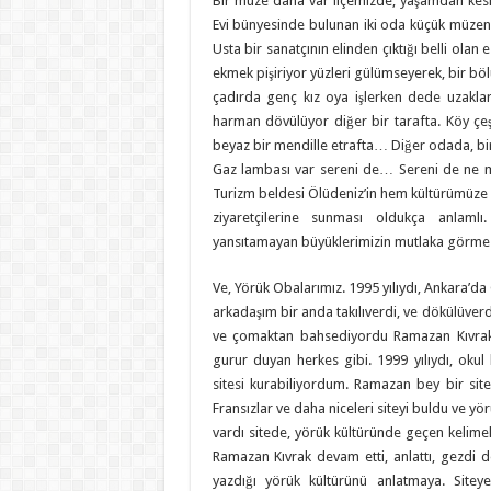
Bir müze daha var ilçemizde, yaşamdan kesit
Evi bünyesinde bulunan iki oda küçük müzeni
Usta bir sanatçının elinden çıktığı belli ola
ekmek pişiriyor yüzleri gülümseyerek, bir böl
çadırda genç kız oya işlerken dede uzakları
harman dövülüyor diğer bir tarafta. Köy çeşm
beyaz bir mendille etrafta… Diğer odada, bire
Gaz lambası var sereni de… Sereni de ne mi
Turizm beldesi Ölüdeniz’in hem kültürümüze
ziyaretçilerine sunması oldukça anlamlı.
yansıtamayan büyüklerimizin mutlaka görmes
Ve, Yörük Obalarımız. 1995 yılıydı, Ankara’d
arkadaşım bir anda takılıverdi, ve dökülüverdi
ve çomaktan bahsediyordu Ramazan Kıvrak.
gurur duyan herkes gibi. 1999 yılıydı, okul
sitesi kurabiliyordum. Ramazan bey bir sit
Fransızlar ve daha niceleri siteyi buldu ve y
vardı sitede, yörük kültüründe geçen kelimeler
Ramazan Kıvrak devam etti, anlattı, gezdi do
yazdığı yörük kültürünü anlatmaya. Sitey