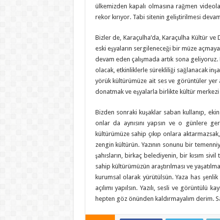
ülkemizden kapalı olmasına rağmen videoları
rekor kırıyor. Tabi sitenin geliştirilmesi deva
Bizler de, Karaçulha’da, Karaçulha Kültür v
eski eşyaların sergileneceği bir müze açmaya 
devam eden çalışmada artık sona geliyoruz. 
olacak, etkinliklerle sürekliliği sağlanacak 
yörük kültürümüze ait ses ve görüntüler yer a
donatmak ve eşyalarla birlikte kültür merkezi
Bizden sonraki kuşaklar saban kullanıp, ekin
onlar da aynısını yapsın ve o günlere ger
kültürümüze sahip çıkıp onlara aktarmazsak, o
zengin kültürün. Yazının sonunu bir temenniyl
şahısların, birkaç belediyenin, bir kısım sivil
sahip kültürümüzün araştırılması ve yaşatılmas
kurumsal olarak yürütülsün. Yaza has şenlik
açılımı yapılsın. Yazılı, sesli ve görüntülü ka
hepten göz önünden kaldırmayalım derim. Sağ