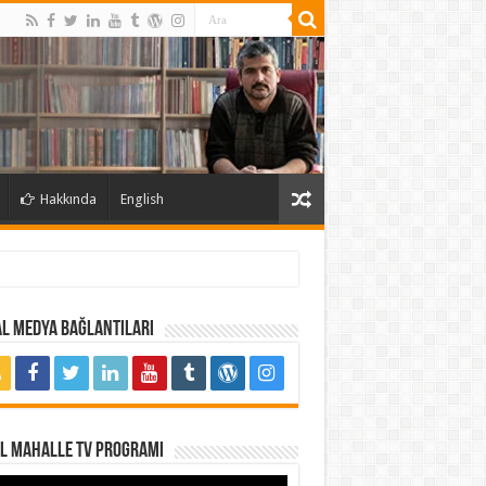
Hakkında
English
l Medya Bağlantıları
al Mahalle TV Programı