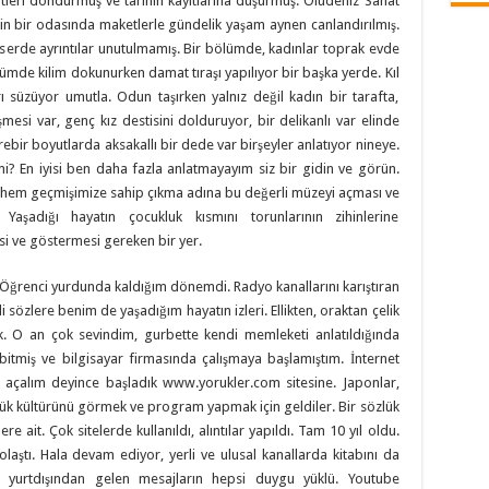
leri dondurmuş ve tarihin kayıtlarına düşürmüş. Ölüdeniz Sanat
n bir odasında maketlerle gündelik yaşam aynen canlandırılmış.
n eserde ayrıntılar unutulmamış. Bir bölümde, kadınlar toprak evde
ümde kilim dokunurken damat tıraşı yapılıyor bir başka yerde. Kıl
 süzüyor umutla. Odun taşırken yalnız değil kadın bir tarafta,
esi var, genç kız destisini dolduruyor, bir delikanlı var elinde
bir boyutlarda aksakallı bir dede var birşeyler anlatıyor nineye.
? En iyisi ben daha fazla anlatmayayım siz bir gidin ve görün.
 hem geçmişimize sahip çıkma adına bu değerli müzeyi açması ve
 Yaşadığı hayatın çocukluk kısmını torunlarının zihinlerine
i ve göstermesi gereken bir yer.
a Öğrenci yurdunda kaldığım dönemdi. Radyo kanallarını karıştıran
 sözlere benim de yaşadığım hayatın izleri. Ellikten, oraktan çelik
 O an çok sevindim, gurbette kendi memleketi anlatıldığında
 bitmiş ve bilgisayar firmasında çalışmaya başlamıştım. İnternet
e açalım deyince başladık www.yorukler.com sitesine. Japonlar,
örük kültürünü görmek ve program yapmak için geldiler. Bir sözlük
e ait. Çok sitelerde kullanıldı, alıntılar yapıldı. Tam 10 yıl oldu.
laştı. Hala devam ediyor, yerli ve ulusal kanallarda kitabını da
e yurtdışından gelen mesajların hepsi duygu yüklü. Youtube