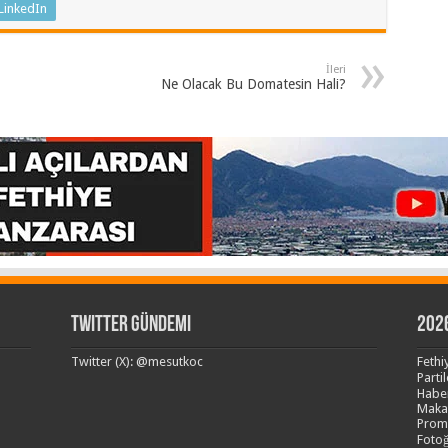
LinkedIn
İleri
Ne Olacak Bu Domatesin Hali?
Twitter Gündemi
202
Twitter (X): @mesutkoc
Fethi
Partil
Haber
Makal
Promp
Fotoğ