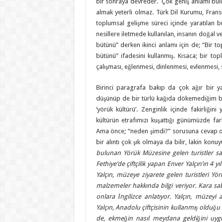
bir sonraya devreder. Çok geniş anlamı bulun
almak yeterli olmaz. Türk Dil Kurumu, Fransı
toplumsal gelişme süreci içinde yaratılan 
nesillere iletmede kullanılan, insanın doğal
bütünü” derken ikinci anlamı için de; “Bir 
bütünü” ifadesini kullanmış. Kısaca; bir to
çalışması, eğlenmesi, dinlenmesi, evlenmesi
Birinci paragrafa bakıp da çok ağır bir y
düşünüp de bir türlü kağıda dökemediğim bi
‘yörük kültürü’. Zenginlik içinde fakirliği
kültürün etrafımızı kuşattığı günümüzde far
Ama önce; “neden şimdi?” sorusuna cevap ol
bir alıntı çok şık olmaya da bilir, lakin ko
bulunan Yörük Müzesine gelen turistler sa
Fethiye’de çiftçilik yapan Enver Yalçın’ın 4 
Yalçın, müzeye ziyarete gelen turistleri Yör
malzemeler hakkında bilgi veriyor. Kara sab
onlara İngilizce anlatıyor. Yalçın, müzey
Yalçın, Anadolu çiftçisinin kullanmış olduğu 
de, ekmeğin nasıl meydana geldiğini uygul