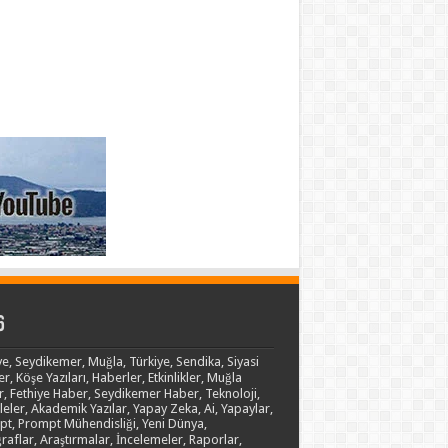
6
ye, Seydikemer, Muğla, Türkiye, Sendika, Siyasi
er, Köşe Yazıları, Haberler, Etkinlikler, Muğla
, Fethiye Haber, Seydikemer Haber, Teknoloji,
eler, Akademik Yazılar, Yapay Zeka, Ai, Yapaylar,
t, Prompt Mühendisliği, Yeni Dünya,
raflar, Araştırmalar, İncelemeler, Raporlar,