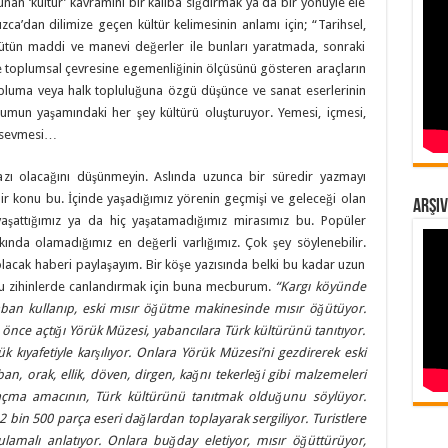
an ‘kültür’ kavramını bir kalıba sığdırmak ya da bir yönüyle ele
zca’dan dilimize geçen kültür kelimesinin anlamı için; “Tarihsel,
bütün maddi ve manevi değerler ile bunları yaratmada, sonraki
 ve toplumsal çevresine egemenliğinin ölçüsünü gösteren araçların
topluma veya halk topluluğuna özgü düşünce ve sanat eserlerinin
plumun yaşamındaki her şey kültürü oluşturuyor. Yemesi, içmesi,
, sevmesi…
azı olacağını düşünmeyin. Aslında uzunca bir süredir yazmayı
r konu bu. İçinde yaşadığımız yörenin geçmişi ve geleceği olan
Arşiv
ni yaşattığımız ya da hiç yaşatamadığımız mirasımız bu. Popüler
kında olamadığımız en değerli varlığımız. Çok şey söylenebilir.
acak haberi paylaşayım. Bir köşe yazısında belki bu kadar uzun
nuyu zihinlerde canlandırmak için buna mecburum.
“Kargı köyünde
ban kullanıp, eski mısır öğütme makinesinde mısır öğütüyor.
yıl önce açtığı Yörük Müzesi, yabancılara Türk kültürünü tanıtıyor.
ük kıyafetiyle karşılıyor. Onlara Yörük Müzesi’ni gezdirerek eski
an, orak, ellik, döven, dirgen, kağnı tekerleği gibi malzemeleri
i açma amacının, Türk kültürünü tanıtmak olduğunu söylüyor.
2 bin 500 parça eseri dağlardan toplayarak sergiliyor. Turistlere
amalı anlatıyor. Onlara buğday eletiyor, mısır öğüttürüyor,