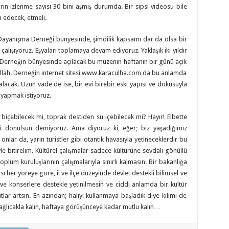
n izlenme sayısı 30 bini aşmış durumda. Bir sipsi videosu bile
m edecek, etmeli.
e Dayanışma Derneği bünyesinde, şimdilik kapsamı dar da olsa bir
çalışıyoruz. Eşyaları toplamaya devam ediyoruz. Yaklaşık iki yıldır
Derneğin bünyesinde açılacak bu müzenin haftanın bir günü açık
inşallah. Derneğin internet sitesi www.karaculha.com da bu anlamda
lacak. Uzun vade de ise, bir evi birebir eski yapısı ve dokusuyla
 yapmak istiyoruz.
 biçebilecek mi, toprak destiden su içebilecek mi? Hayır! Elbette
i dönülsün demiyoruz. Ama diyoruz ki, eğer; biz yaşadığımız
nlar da, yarın turistler gibi otantik havasıyla yetineceklerdir bu
e bitirelim. Kültürel çalışmalar sadece kültürüne sevdalı gönüllü
 toplum kuruluşlarının çalışmalarıyla sınırlı kalmasın. Bir bakanlığa
ı her yöreye göre, il ve ilçe düzeyinde devlet destekli bilimsel ve
 ve konserlere destekle yetinilmesin ve ciddi anlamda bir kültür
yıtlar artsın. En azından; halıyı kullanmaya başladık diye kilimi de
lıcakla kalın, haftaya görüşünceye kadar mutlu kalın…