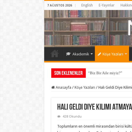
English
E-Yayınlar
Hakkın
7 AĞUSTOS 2026
Akademik
Köşe Yazıları
Son Eklenenler
“Biz Bir Aile miyiz?”
Anasayfa
/
Köşe Yazıları
/
Halı Geldi Diye Kili
Halı Geldi Diye Kilimi Atmay
428 Okundu
Toplumların en önemli mirasından birisi kültü