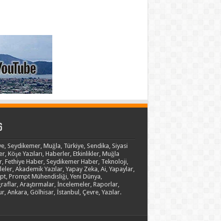
6
ye, Seydikemer, Muğla, Türkiye, Sendika, Siyasi
er, Köşe Yazıları, Haberler, Etkinlikler, Muğla
, Fethiye Haber, Seydikemer Haber, Teknoloji,
eler, Akademik Yazılar, Yapay Zeka, Ai, Yapaylar,
t, Prompt Mühendisliği, Yeni Dünya,
raflar, Araştırmalar, İncelemeler, Raporlar,
r, Ankara, Gölhisar, İstanbul, Çevre, Yazılar.