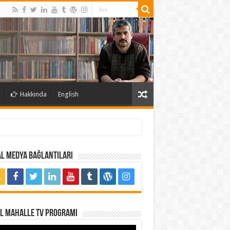
Hakkında
English
l Medya Bağlantıları
al Mahalle TV Programı