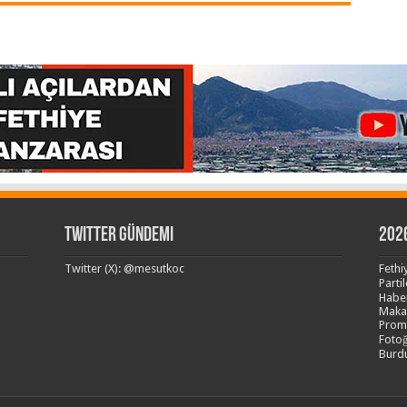
Twitter Gündemi
202
Twitter (X): @mesutkoc
Fethi
Partil
Haber
Makal
Promp
Fotoğ
Burdu