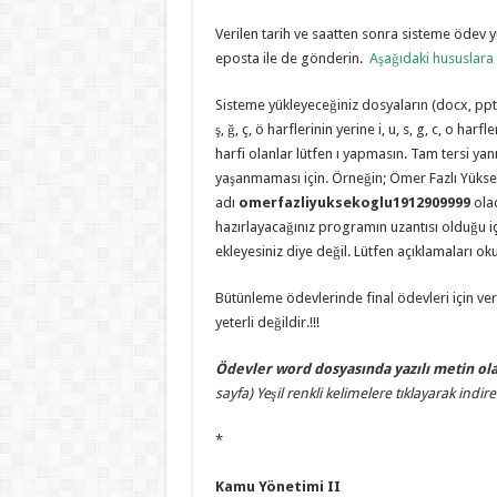
Verilen tarih ve saatten sonra sisteme ödev 
eposta ile de gönderin.
Aşağıdaki hususlara 
Sisteme yükleyeceğiniz dosyaların (docx, pptx,
ş, ğ, ç, ö harflerinin yerine i, u, s, g, c, o har
harfi olanlar lütfen ı yapmasın. Tam tersi yan
yaşanmaması için. Örneğin; Ömer Fazlı Yükse
adı
omerfazliyuksekoglu1912909999
ola
hazırlayacağınız programın uzantısı olduğu iç
ekleyesiniz diye değil. Lütfen açıklamaları 
Bütünleme ödevlerinde final ödevleri için ver
yeterli değildir.!!!
Ödevler word dosyasında yazılı metin o
sayfa) Yeşil renkli kelimelere tıklayarak indireb
*
Kamu Yönetimi II