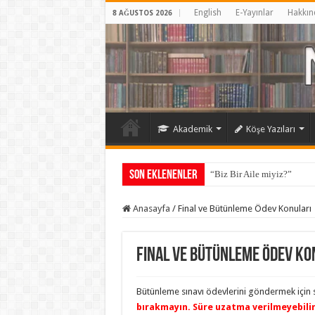
English
E-Yayınlar
Hakkın
8 AĞUSTOS 2026
Akademik
Köşe Yazıları
Son Eklenenler
“Biz Bir Aile miyiz?”
Anasayfa
/
Final ve Bütünleme Ödev Konuları
Final ve Bütünleme Ödev Ko
Bütünleme sınavı ödevlerini göndermek için s
bırakmayın. Süre uzatma verilmeyebilir