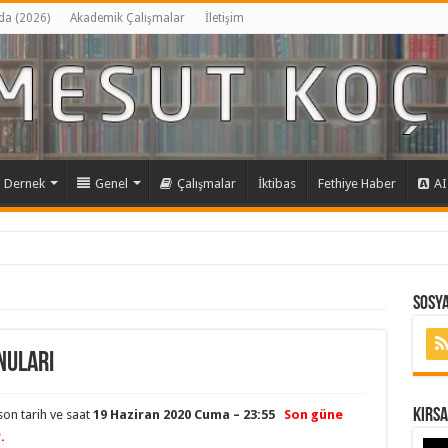
da (2026)
Akademik Çalışmalar
İletişim
Dernek
Genel
Çalışmalar
İktibas
Fethiye Haber
AI
Sosya
nuları
Kırs
on tarih ve saat
19 Haziran 2020 Cuma – 23:55
Son güne
.