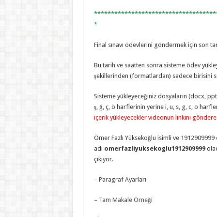
************************************
*
Final sınavı ödevlerini göndermek için son ta
Bu tarih ve saatten sonra sisteme ödev yükle
şekillerinden (formatlardan) sadece birisini s
Sisteme yükleyeceğiniz dosyaların (docx, pptx,
ş, ğ, ç, ö harflerinin yerine i, u, s, g, c, o har
içerik yükleyecekler videonun linkini göndere
Ömer Fazlı Yüksekoğlu isimli ve 1912909999 
adı
omerfazliyuksekoglu1912909999
ola
çıkıyor.
–
Paragraf Ayarları
–
Tam Makale Örneği