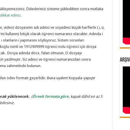
yükleyemezsiniz. Ödevlerinizi sisteme yükledikten sonra mutlaka
dikkat ediniz.
 video) dosyasının adı adınız ve soyadınız küçük harflerle ( ı, ü,
flerini kullanın) bitişik olarak öğrenci numaranız olacaktır. Adında i
ı ı olanların i yapmasını söylüyoruz. Sistem sorunları
koğlu isimli ve 1912909999 öğrenci nolu öğrenci için dosya
cak. Dosya adında docx. falan olmasın. O dosyayı
in yazılmıştır. Siz adınız ve öğrenci numaranızdan sonra
Arşiv
okuma zahmetinde bulunun.
ilen ödev formatı geçerlidir. Buna uyalım! Kopyala-yapıştır
larak yüklenecek.
(
Örnek formata göre
, kapak dâhil en az 5
ilirsiniz.