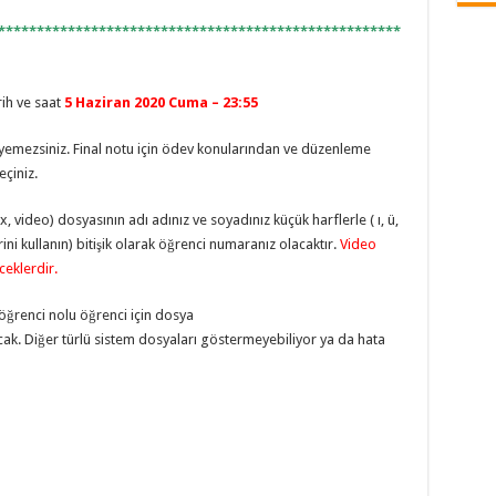
****************************************************
rih ve saat
5 Haziran 2020 Cuma – 23:55
yemezsiniz. Final notu için ödev konularından ve düzenleme
eçiniz.
 video) dosyasının adı adınız ve soyadınız küçük harflerle ( ı, ü,
flerini kullanın) bitişik olarak öğrenci numaranız olacaktır.
Video
ceklerdir.
öğrenci nolu öğrenci için dosya
cak. Diğer türlü sistem dosyaları göstermeyebiliyor ya da hata