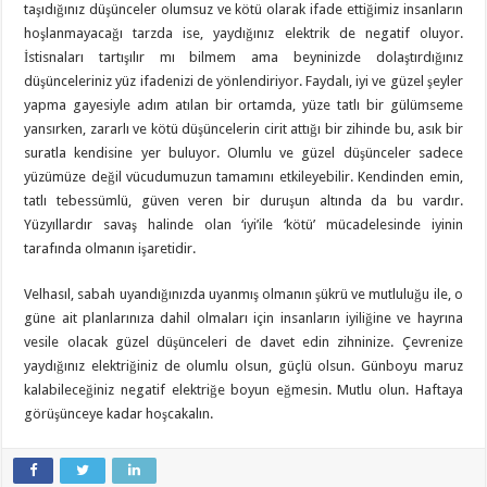
taşıdığınız düşünceler olumsuz ve kötü olarak ifade ettiğimiz insanların
hoşlanmayacağı tarzda ise, yaydığınız elektrik de negatif oluyor.
İstisnaları tartışılır mı bilmem ama beyninizde dolaştırdığınız
düşünceleriniz yüz ifadenizi de yönlendiriyor. Faydalı, iyi ve güzel şeyler
yapma gayesiyle adım atılan bir ortamda, yüze tatlı bir gülümseme
yansırken, zararlı ve kötü düşüncelerin cirit attığı bir zihinde bu, asık bir
suratla kendisine yer buluyor. Olumlu ve güzel düşünceler sadece
yüzümüze değil vücudumuzun tamamını etkileyebilir. Kendinden emin,
tatlı tebessümlü, güven veren bir duruşun altında da bu vardır.
Yüzyıllardır savaş halinde olan ‘iyi’ile ‘kötü’ mücadelesinde iyinin
tarafında olmanın işaretidir.
Velhasıl, sabah uyandığınızda uyanmış olmanın şükrü ve mutluluğu ile, o
güne ait planlarınıza dahil olmaları için insanların iyiliğine ve hayrına
vesile olacak güzel düşünceleri de davet edin zihninize. Çevrenize
yaydığınız elektriğiniz de olumlu olsun, güçlü olsun. Günboyu maruz
kalabileceğiniz negatif elektriğe boyun eğmesin. Mutlu olun. Haftaya
görüşünceye kadar hoşcakalın.