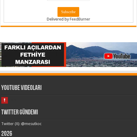
Delivered by
FeedBurner
Youtube Videoları
Twitter Gündemi
Twitter (X): @mesutkoc
2026