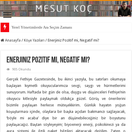
Yerel Yönetimlerde Ara Seçim Zamanı
Anasayfa
/
Köşe Yazıları
/
Enerjiniz Pozitif mi, Negatif mi?
Enerjiniz Pozitif mi, Negatif mi?
905 Okundu
Gerçek Fethiye Gazetesinde, bu ikinci yazıyla, bu satırları okumaya
başlayan kıymetli okuyucularımıza sevgi, saygı ve hürmetlerimi
sunuyorum. Haftada bir gün de olsa, duygu ve düşünceleri Fethiye’nin
okuyucu kitlesiyle paylaşmak oldukça güzel. Görüş ve önerilerini
bizimle paylaşan herkese müteşekkirim. Günlük hayatın yoğun
koşuşturması içinde, olaylara bir başka açıdan bakmanızı sağlayacak,
‘böyle mi acaba’ diye bir an düşünebileceğiniz bir boyutunu
paylaşacağız. Baştan söyleyeyim; biyoenerji enerji, psikokinezi ya da
aura sistemi ile ilgili paket bilgileri aktaracak değilim. Zaten o