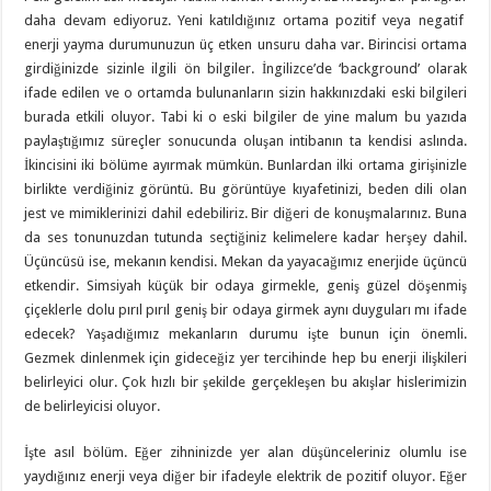
daha devam ediyoruz. Yeni katıldığınız ortama pozitif veya negatif
enerji yayma durumunuzun üç etken unsuru daha var. Birincisi ortama
girdiğinizde sizinle ilgili ön bilgiler. İngilizce’de ‘background’ olarak
ifade edilen ve o ortamda bulunanların sizin hakkınızdaki eski bilgileri
burada etkili oluyor. Tabi ki o eski bilgiler de yine malum bu yazıda
paylaştığımız süreçler sonucunda oluşan intibanın ta kendisi aslında.
İkincisini iki bölüme ayırmak mümkün. Bunlardan ilki ortama girişinizle
birlikte verdiğiniz görüntü. Bu görüntüye kıyafetinizi, beden dili olan
jest ve mimiklerinizi dahil edebiliriz. Bir diğeri de konuşmalarınız. Buna
da ses tonunuzdan tutunda seçtiğiniz kelimelere kadar herşey dahil.
Üçüncüsü ise, mekanın kendisi. Mekan da yayacağımız enerjide üçüncü
etkendir. Simsiyah küçük bir odaya girmekle, geniş güzel döşenmiş
çiçeklerle dolu pırıl pırıl geniş bir odaya girmek aynı duyguları mı ifade
edecek? Yaşadığımız mekanların durumu işte bunun için önemli.
Gezmek dinlenmek için gideceğiz yer tercihinde hep bu enerji ilişkileri
belirleyici olur. Çok hızlı bir şekilde gerçekleşen bu akışlar hislerimizin
de belirleyicisi oluyor.
İşte asıl bölüm. Eğer zihninizde yer alan düşünceleriniz olumlu ise
yaydığınız enerji veya diğer bir ifadeyle elektrik de pozitif oluyor. Eğer