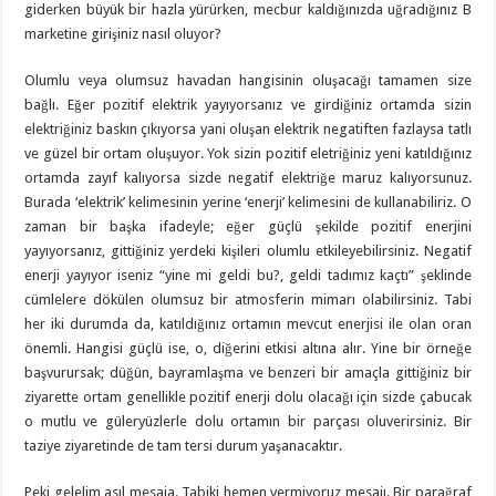
giderken büyük bir hazla yürürken, mecbur kaldığınızda uğradığınız B
marketine girişiniz nasıl oluyor?
Olumlu veya olumsuz havadan hangisinin oluşacağı tamamen size
bağlı. Eğer pozitif elektrik yayıyorsanız ve girdiğiniz ortamda sizin
elektriğiniz baskın çıkıyorsa yani oluşan elektrik negatiften fazlaysa tatlı
ve güzel bir ortam oluşuyor. Yok sizin pozitif eletriğiniz yeni katıldığınız
ortamda zayıf kalıyorsa sizde negatif elektriğe maruz kalıyorsunuz.
Burada ‘elektrik’ kelimesinin yerine ‘enerji’ kelimesini de kullanabiliriz. O
zaman bir başka ifadeyle; eğer güçlü şekilde pozitif enerjini
yayıyorsanız, gittiğiniz yerdeki kişileri olumlu etkileyebilirsiniz. Negatif
enerji yayıyor iseniz “yine mi geldi bu?, geldi tadımız kaçtı” şeklinde
cümlelere dökülen olumsuz bir atmosferin mimarı olabilirsiniz. Tabi
her iki durumda da, katıldığınız ortamın mevcut enerjisi ile olan oran
önemli. Hangisi güçlü ise, o, diğerini etkisi altına alır. Yine bir örneğe
başvurursak; düğün, bayramlaşma ve benzeri bir amaçla gittiğiniz bir
ziyarette ortam genellikle pozitif enerji dolu olacağı için sizde çabucak
o mutlu ve güleryüzlerle dolu ortamın bir parçası oluverirsiniz. Bir
taziye ziyaretinde de tam tersi durum yaşanacaktır.
Peki gelelim asıl mesaja. Tabiki hemen vermiyoruz mesajı. Bir parağraf