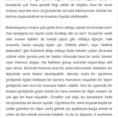
konularda çok fazla ayrıntılı bilgi sahibi de değilim. Ama bir kısım
örtüşen veya tam tersi zıt görüşlerde varsada bilemiyorum. Aslolan bir
kıvılcım oluşturabilmek ve insanlara faydalı olabilmektir.
Bulunduğunuz ortama yeni gelen birisi olduğu zaman ne hissedersiniz?
Yeni tanıştığınız bir kişinin sizde bıraktığı etki ne olur? Sosyal bir varlık
olan insanın ilişkileri de maddi yapısı gibi oldukça ilginçtir. Halk
arasında, henüz tanıştığı kişiler için “elektrik aldım”, veya “elektrik
alamadım” gibi ifadelerle aldığı intibayı ifade edenler çoktur. Birarada
sohbet eden guruba yeni bir katılım olmasıyla hava bir anda ‘olumlu’
veya ‘olumsuz’ değişir. Her katılanın gurup üzerinde oluşturduğu etki
aynı olmaz. Birisinde herkesin yüzü bir anda tebessümle dolarken, bir
diğerinde surat ifadesi tatsızlaşabilir. Mesela; sınıfa bir öğretmen
girdiğinde ilgiyle bekleyen bir öğrenci manzarası oluşurken bir diğeri
girdiğinde tam tersi bir manzara hakim olabilir. Yine bir işyerinde bir
müşteri girdiğinde gayet olumlu bir hava eserken bir diğer müşteri de
çok ağır bir hava oluşabilir. Örnekler çok olup, bu durumların farklı
versiyonunda da durum aynıdır. Öğretmen bir sınıfa koşarak büyük bir
zevkle giderken bir diğer sınıfa gitmek için ayaklarıyla kavga etmek ve
onları da ikna etmek zorunda kalabilir. Ya da siz düşünün, A marketine