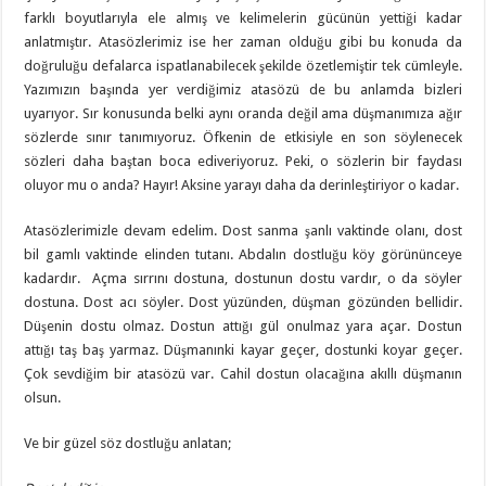
farklı boyutlarıyla ele almış ve kelimelerin gücünün yettiği kadar
anlatmıştır. Atasözlerimiz ise her zaman olduğu gibi bu konuda da
doğruluğu defalarca ispatlanabilecek şekilde özetlemiştir tek cümleyle.
Yazımızın başında yer verdiğimiz atasözü de bu anlamda bizleri
uyarıyor. Sır konusunda belki aynı oranda değil ama düşmanımıza ağır
sözlerde sınır tanımıyoruz. Öfkenin de etkisiyle en son söylenecek
sözleri daha baştan boca ediveriyoruz. Peki, o sözlerin bir faydası
oluyor mu o anda? Hayır! Aksine yarayı daha da derinleştiriyor o kadar.
Atasözlerimizle devam edelim. Dost sanma şanlı vaktinde olanı, dost
bil gamlı vaktinde elinden tutanı. Abdalın dostluğu köy görününceye
kadardır. Açma sırrını dostuna, dostunun dostu vardır, o da söyler
dostuna. Dost acı söyler. Dost yüzünden, düşman gözünden bellidir.
Düşenin dostu olmaz. Dostun attığı gül onulmaz yara açar. Dostun
attığı taş baş yarmaz. Düşmanınki kayar geçer, dostunki koyar geçer.
Çok sevdiğim bir atasözü var. Cahil dostun olacağına akıllı düşmanın
olsun.
Ve bir güzel söz dostluğu anlatan;