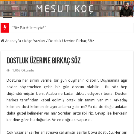
“Biz Bir Aile miyiz?”
Anasayfa
/
Köşe Yazıları
/
Dostluk Üzerine Birkaç Söz
Dostluk Üzerine Birkaç Söz
1,068 Okundu
Dostuna her sırrını verme, bir gün düşmanın olabilir. Düşmanına ağır
sözler söylemekten çekin bir gün dostun olabilir. Bu söz hep
düşündürmüştür beni. Acaba ne kadar dikkat ediyoruz buna. Dostun
herkes tarafından kabul edilmiş ortak bir tanımı var mı? Arkadaş
kelimesi dost kelimesi ile aynı anlama gelir mi? Ya da dostluğu anlatan
daha güzel kelimeler var mı? Soruları arttırabiliriz. Cevap ise herkesin
kendine göre bulduğudur. Ve en doğru cevaptır o.
Çok yazarlar şairler anlatmaya çalışmıştır asırlar boyu dostluğu. Her biri