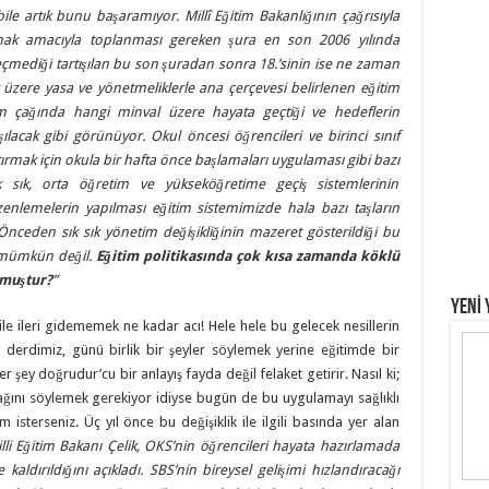
bile artık bunu başaramıyor. Millî Eğitim Bakanlığının çağrısıyla
amak amacıyla toplanması gereken şura en son 2006 yılında
eçmediği tartışılan bu son şuradan sonra 18.’sinin ise ne zaman
 üzere yasa ve yönetmeliklerle ana çerçevesi belirlenen eğitim
işim çağında hangi minval üzere hayata geçtiği ve hedeflerin
ılacak gibi görünüyor. Okul öncesi öğrencileri ve birinci sınıf
ırmak için okula bir hafta önce başlamaları uygulaması gibi bazı
k sık, orta öğretim ve yükseköğretime geçiş sistemlerinin
üzenlemelerin yapılması eğitim sistemimizde hala bazı taşların
Önceden sık sık yönetim değişikliğinin mazeret gösterildiği bu
e mümkün değil.
Eğitim politikasında çok kısa zamanda köklü
lmuştur?
”
YENİ 
bile ileri gidememek ne kadar acı! Hele hele bu gelecek nesillerin
n derdimiz, günü birlik bir şeyler söylemek yerine eğitimde bir
her şey doğrudur’cu bir anlayış fayda değil felaket getirir. Nasıl ki;
ağını söylemek gerekiyor idiyse bugün de bu uygulamayı sağlıklı
 isterseniz. Üç yıl önce bu değişiklik ile ilgili basında yer alan
lli Eğitim Bakanı Çelik, OKS’nin öğrencileri hayata hazırlamada
aldırıldığını açıkladı. SBS’nin bireysel gelişimi hızlandıracağı