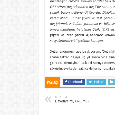
planlanıyor. OKS’de sorulan sorular belli der
OKS süreci değerlendiren değil bir sonuç, an
saatlik başarı değerlendiriliyordu. Disipli
kararı alındı. “Tost yiyen ve test çözen öğr
değiştirmek, istihdam yaratmak ve bilimse
amacı olduğunu hatırlatan Çelik, “OKS si
yiyen ve test çözen öğrenciler
yetişti
sosyalleştirmektir” şeklinde konuştu.
Değerlendirmeyi size bırakıyorum. ‘Değişikli
acaba tekrar değişir üç yıl sonra yine sına
gelecek?’ demeyin. Başlıktaki soruya döners
görüşünceye kadar sağlıcakla kalın, hoşcakalı
Facebook
Twitter
Paylaş
Bir Önceki
Davetiye mi, Oku mu?