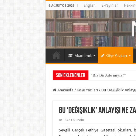
English
E-Yayınlar
Hakkın
6 AĞUSTOS 2026
Akademik
Köşe Yazıları
Son Eklenenler
“Biz Bir Aile miyiz?”
Anasayfa
/
Köşe Yazıları
/
Bu ‘Değişiklik’ Anla
Bu ‘Değişiklik’ Anlayışı Ne 
342 Okundu
Sevgili Gerçek Fethiye Gazetesi okurları, b