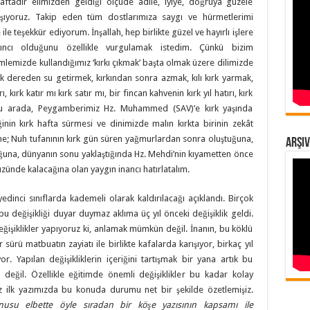
tadır elimizden geldiği ölçüde adile, iyiye, doğruya güzele
ışıyoruz. Takip eden tüm dostlarımıza saygı ve hürmetlerimi
e teşekkür ediyorum. İnşallah, hep birlikte güzel ve hayırlı işlere
ırkıncı olduğunu özellikle vurgulamak istedim. Çünkü bizim
ümlemizde kullandığımız ‘kırkı çıkmak’ başta olmak üzere dilimizde
ırk dereden su getirmek, kırkından sonra azmak, kılı kırk yarmak,
, kırk katır mı kırk satır mı, bir fincan kahvenin kırk yıl hatırı, kırk
. Bu arada, Peygamberimiz Hz. Muhammed (SAV)’e kırk yaşında
ğinin kırk hafta sürmesi ve dinimizde malın kırkta birinin zekât
ne; Nuh tufanının kırk gün süren yağmurlardan sonra oluştuğuna,
Arşiv
una, dünyanın sonu yaklaştığında Hz. Mehdi’nin kıyametten önce
yüzünde kalacağına olan yaygın inancı hatırlatalım.
yedinci sınıflarda kademeli olarak kaldırılacağı açıklandı. Birçok
 bu değişikliği duyar duymaz aklıma üç yıl önceki değişiklik geldi.
eğişiklikler yapıyoruz ki, anlamak mümkün değil. İnanın, bu köklü
r sürü matbuatın zayiatı ile birlikte kafalarda karışıyor, birkaç yıl
r. Yapılan değişikliklerin içeriğini tartışmak bir yana artık bu
değil. Özellikle eğitimde önemli değişiklikler bu kadar kolay
z ilk yazımızda bu konuda durumu net bir şekilde özetlemişiz.
nusu elbette öyle sıradan bir köşe yazısının kapsamı ile