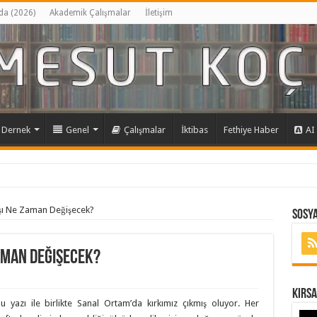
da (2026)
Akademik Çalışmalar
İletişim
Dernek
Genel
Çalışmalar
İktibas
Fethiye Haber
AI
yışı Ne Zaman Değişecek?
Sosya
Zaman Değişecek?
Kırs
u yazı ile birlikte Sanal Ortam’da kırkımız çıkmış oluyor. Her