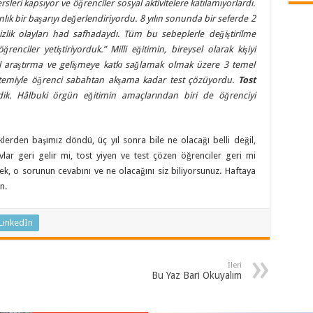
sleri kapsıyor ve öğrenciler sosyal aktivitelere katılamıyorlardı.
lık bir başarıyı değerlendiriyordu. 8 yılın sonunda bir seferde 2
nsizlik olayları had safhadaydı. Tüm bu sebeplerle değiştirilme
enciler yetiştiriyorduk.” Milli eğitimin, bireysel olarak kişiyi
l araştırma ve gelişmeye katkı sağlamak olmak üzere 3 temel
stemiyle öğrenci sabahtan akşama kadar test çözüyordu.
Tost
rdik. Hâlbuki örgün eğitimin amaçlarından biri de öğrenciyi
klerden başımız döndü, üç yıl sonra bile ne olacağı belli değil,
vlar geri gelir mi, tost yiyen ve test çözen öğrenciler geri mi
ek, o sorunun cevabını ve ne olacağını siz biliyorsunuz. Haftaya
n.
LinkedIn
İleri
Bu Yaz Bari Okuyalım