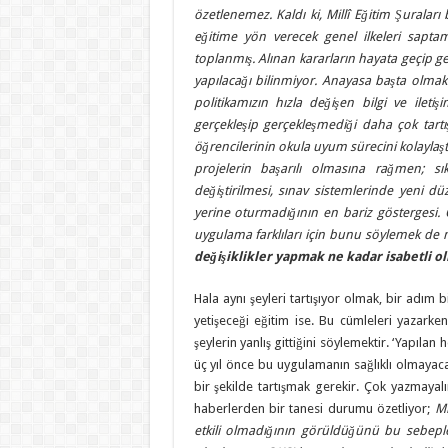
özetlenemez. Kaldı ki, Millî Eğitim Şuraları 
eğitime yön verecek genel ilkeleri sapt
toplanmış. Alınan kararların hayata geçip g
yapılacağı bilinmiyor. Anayasa başta olmak
politikamızın hızla değişen bilgi ve ilet
gerçekleşip gerçekleşmediği daha çok tartış
öğrencilerinin okula uyum sürecini kolaylaşt
projelerin başarılı olmasına rağmen; sı
değiştirilmesi, sınav sistemlerinde yeni d
yerine oturmadığının en bariz göstergesi. 
uygulama farklıları için bunu söylemek d
değişiklikler yapmak ne kadar isabetli o
Hala aynı şeyleri tartışıyor olmak, bir adım 
yetişeceği eğitim ise. Bu cümleleri yazarke
şeylerin yanlış gittiğini söylemektir. ‘Yapılan 
üç yıl önce bu uygulamanın sağlıklı olmayac
bir şekilde tartışmak gerekir. Çok yazmayalım
haberlerden bir tanesi durumu özetliyor;
Mi
etkili olmadığının görüldüğünü bu sebeple k