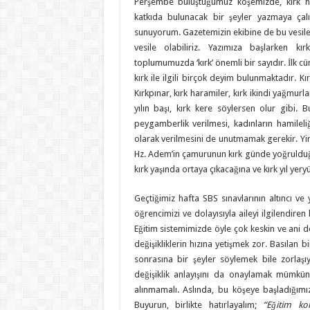
Perşembe buluştuğumuz köşemizde, kırk haf
katkıda bulunacak bir şeyler yazmaya çal
sunuyorum. Gazetemizin ekibine de bu vesile il
vesile olabiliriz. Yazımıza başlarken k
toplumumuzda ‘kırk’ önemli bir sayıdır. İlk c
kırk ile ilgili birçok deyim bulunmaktadır. K
Kırkpınar, kırk haramiler, kırk ikindi yağmurları
yılın başı, kırk kere söylersen olur gibi
peygamberlik verilmesi, kadınların hamileli
olarak verilmesini de unutmamak gerekir. Yi
Hz. Adem’in çamurunun kırk günde yoğrulduğ
kırk yaşında ortaya çıkacağına ve kırk yıl yer
Geçtiğimiz hafta SBS sınavlarının altıncı ve 
öğrencimizi ve dolayısıyla aileyi ilgilendiren
Eğitim sistemimizde öyle çok keskin ve ani d
değişikliklerin hızına yetişmek zor. Basılan bi
sonrasına bir şeyler söylemek bile zorlaşıyo
değişiklik anlayışını da onaylamak mümkün 
alınmamalı. Aslında, bu köşeye başladığımı
Buyurun, birlikte hatırlayalım;
“Eğitim ko